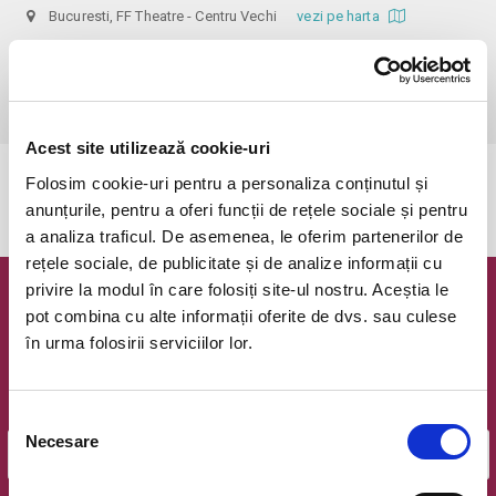
Bucuresti, FF Theatre - Centru Vechi
vezi pe harta
 Nerecomandat persoanelor sub 14 ani!

Din respect pentru actori si public avem rugamintea de a va prezenta 
cu cel putin 30 de minute inainte de inceperea spectacolului.
Acest site utilizează cookie-uri
Folosim cookie-uri pentru a personaliza conținutul și
Evenimentul a expirat.
anunțurile, pentru a oferi funcții de rețele sociale și pentru
a analiza traficul. De asemenea, le oferim partenerilor de
rețele sociale, de publicitate și de analize informații cu
privire la modul în care folosiți site-ul nostru. Aceștia le
Newsletter @ Bilete.ro
pot combina cu alte informații oferite de dvs. sau culese
în urma folosirii serviciilor lor.
Oferte exclusive si o editie saptamanala cu cele mai noi
evenimente.
Email
Selecția
Necesare
consimțământului