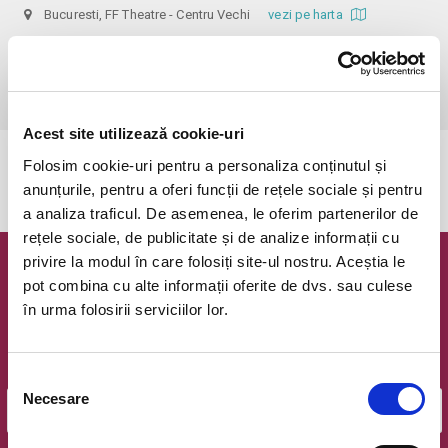
Bucuresti, FF Theatre - Centru Vechi
vezi pe harta
 Nerecomandat persoanelor sub 14 ani!

Din respect pentru actori si public avem rugamintea de a va prezenta 
cu cel putin 30 de minute inainte de inceperea spectacolului.
Acest site utilizează cookie-uri
Folosim cookie-uri pentru a personaliza conținutul și
Evenimentul a expirat.
anunțurile, pentru a oferi funcții de rețele sociale și pentru
a analiza traficul. De asemenea, le oferim partenerilor de
rețele sociale, de publicitate și de analize informații cu
privire la modul în care folosiți site-ul nostru. Aceștia le
Newsletter @ Bilete.ro
pot combina cu alte informații oferite de dvs. sau culese
în urma folosirii serviciilor lor.
Oferte exclusive si o editie saptamanala cu cele mai noi
evenimente.
Email
Selecția
Necesare
consimțământului