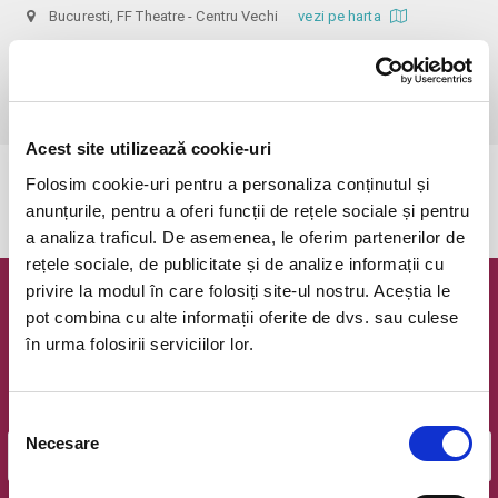
Bucuresti, FF Theatre - Centru Vechi
vezi pe harta
 Nerecomandat persoanelor sub 14 ani!

Din respect pentru actori si public avem rugamintea de a va prezenta 
cu cel putin 30 de minute inainte de inceperea spectacolului.
Acest site utilizează cookie-uri
Folosim cookie-uri pentru a personaliza conținutul și
Evenimentul a expirat.
anunțurile, pentru a oferi funcții de rețele sociale și pentru
a analiza traficul. De asemenea, le oferim partenerilor de
rețele sociale, de publicitate și de analize informații cu
privire la modul în care folosiți site-ul nostru. Aceștia le
Newsletter @ Bilete.ro
pot combina cu alte informații oferite de dvs. sau culese
în urma folosirii serviciilor lor.
Oferte exclusive si o editie saptamanala cu cele mai noi
evenimente.
Email
Selecția
Necesare
consimțământului