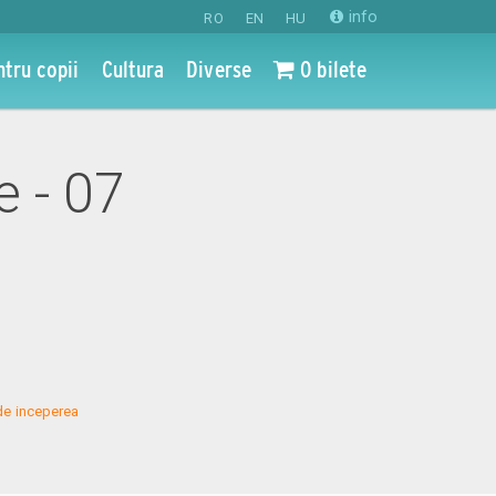
info
RO
EN
HU
ntru copii
Cultura
Diverse
0 bilete
e - 07
de inceperea 