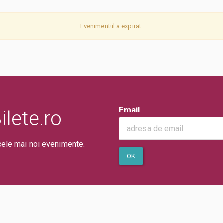
Evenimentul a expirat.
Email
lete.ro
cele mai noi evenimente.
OK