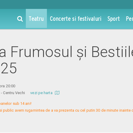
Teatru
Concerte si festivaluri
Sport
Pe
la Frumosul și Bestiil
025
ora 20:00
re - Centru Vechi
vezi pe harta
nelor sub 14 ani!

si public avem rugamintea de a va prezenta cu cel putin 30 de minute inainte 