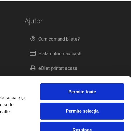
Ajutor
Cum comand bilete?
Plata online sau cash
eBilet printat acasa
Livrare prin curier
Permite toate
Returnare bilete
le sociale și
e și de
Permite selecția
u alte
Duplicare bilete
Respinge