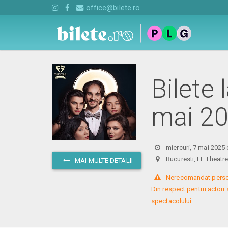
office@bilete.ro
Bilete 
mai 2
miercuri, 7 mai 2025 
Bucuresti, FF Theat
MAI MULTE DETALII
 Nerecomandat persoa
Din respect pentru actori 
spectacolului.