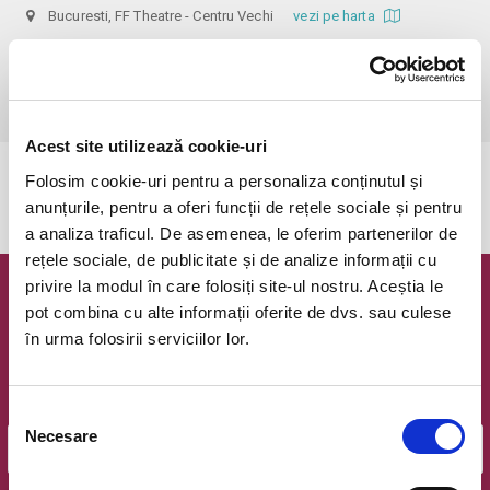
Bucuresti, FF Theatre - Centru Vechi
vezi pe harta
 Nerecomandat persoanelor sub 14 ani!

Din respect pentru actori si public avem rugamintea de a va prezenta 
cu cel putin 30 de minute inainte de inceperea spectacolului.
Acest site utilizează cookie-uri
Folosim cookie-uri pentru a personaliza conținutul și
Evenimentul a expirat.
anunțurile, pentru a oferi funcții de rețele sociale și pentru
a analiza traficul. De asemenea, le oferim partenerilor de
rețele sociale, de publicitate și de analize informații cu
privire la modul în care folosiți site-ul nostru. Aceștia le
Newsletter @ Bilete.ro
pot combina cu alte informații oferite de dvs. sau culese
în urma folosirii serviciilor lor.
Oferte exclusive si o editie saptamanala cu cele mai noi
evenimente.
Email
Selecția
Necesare
consimțământului