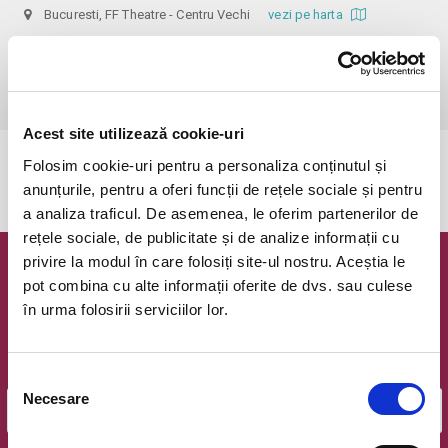
Bucuresti, FF Theatre - Centru Vechi
vezi pe harta
 Nerecomandat persoanelor sub 14 ani!

Din respect pentru actori si public avem rugamintea de a va prezenta 
cu cel putin 30 de minute inainte de inceperea spectacolului.
Acest site utilizează cookie-uri
Folosim cookie-uri pentru a personaliza conținutul și
Evenimentul a expirat.
anunțurile, pentru a oferi funcții de rețele sociale și pentru
a analiza traficul. De asemenea, le oferim partenerilor de
rețele sociale, de publicitate și de analize informații cu
privire la modul în care folosiți site-ul nostru. Aceștia le
Newsletter @ Bilete.ro
pot combina cu alte informații oferite de dvs. sau culese
în urma folosirii serviciilor lor.
Oferte exclusive si o editie saptamanala cu cele mai noi
evenimente.
Email
Selecția
Necesare
consimțământului