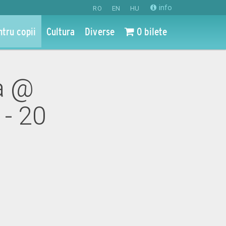
info
RO
EN
HU
ntru copii
Cultura
Diverse
0 bilete
ia @
 - 20