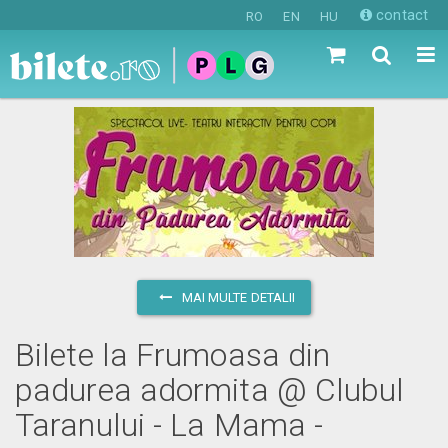
contact
RO
EN
HU
MAI MULTE DETALII
Bilete la Frumoasa din
padurea adormita @ Clubul
Taranului - La Mama -