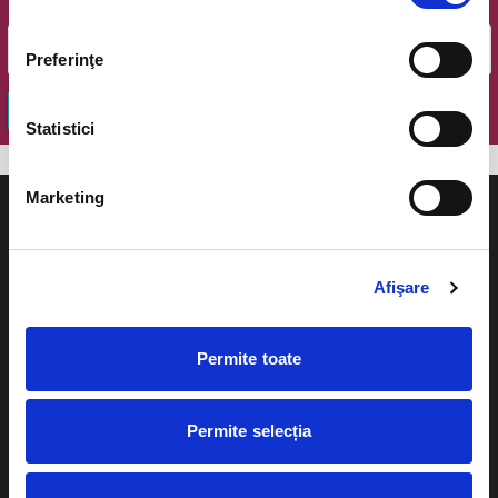
Email
Preferinţe
OK
Statistici
Marketing
Afişare
Evenimente
Ajutor
Teatru
Permite toate
Cum comand bilete?
Concerte si
festivaluri
Plata online sau cash
Permite selecția
Sport
eBilet printat acasa
Pentru copii