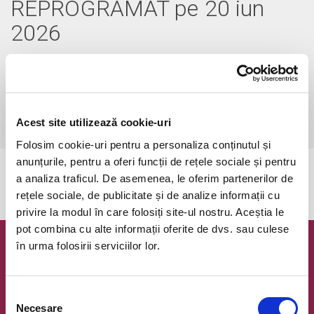
REPROGRAMAT pe 20 iun
2026
sâmbătă, 20 iunie 2026 ora 11:00
Bucuresti, Clubul Taranului - La Mama
vezi pe harta
 Pentru copiii cu vârsta de peste 1 an se achită bilet.

Acest site utilizează cookie-uri
Se achită bilete atât pentru părinti cât și pentru copii.
Folosim cookie-uri pentru a personaliza conținutul și
anunțurile, pentru a oferi funcții de rețele sociale și pentru
Evenimentul a expirat.
a analiza traficul. De asemenea, le oferim partenerilor de
rețele sociale, de publicitate și de analize informații cu
privire la modul în care folosiți site-ul nostru. Aceștia le
pot combina cu alte informații oferite de dvs. sau culese
în urma folosirii serviciilor lor.
Newsletter @ Bilete.ro
Oferte exclusive si o editie saptamanala cu cele mai noi
Selecția
evenimente.
Necesare
consimțământului