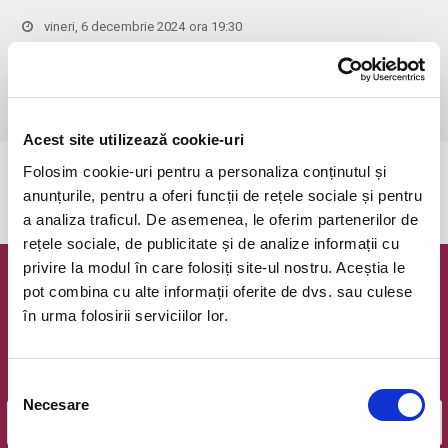
vineri, 6 decembrie 2024 ora 19:30
Bucuresti, Teatrul Coquette
vezi pe harta
 Dupa ora inceperii reprezentatiei biletele isi pierd valabilitatea, iar 
accesul in sala nu mai e permis. Va multumim pentru intelegere.
Acest site utilizează cookie-uri
Folosim cookie-uri pentru a personaliza conținutul și
Evenimentul a expirat.
anunțurile, pentru a oferi funcții de rețele sociale și pentru
a analiza traficul. De asemenea, le oferim partenerilor de
rețele sociale, de publicitate și de analize informații cu
privire la modul în care folosiți site-ul nostru. Aceștia le
Newsletter @ Bilete.ro
pot combina cu alte informații oferite de dvs. sau culese
în urma folosirii serviciilor lor.
Oferte exclusive si o editie saptamanala cu cele mai noi
evenimente.
Selecția
Email
Necesare
consimțământului