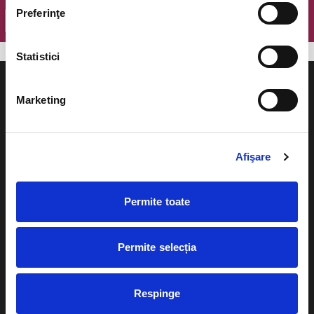
Preferinţe
OK
Statistici
Marketing
Evenimente
Ajutor
Afişare
Teatru
Cum comand bilete?
Concerte si
Permite toate
festivaluri
Plata online sau cash
Sport
Permite selecția
eBilet printat acasa
Pentru copii
Cultura
Livrare prin curier
Respinge
Diverse