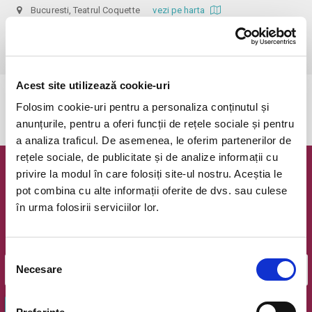
Bucuresti, Teatrul Coquette
vezi pe harta
 Dupa ora inceperii reprezentatiei biletele isi pierd valabilitatea, iar 
accesul in sala nu mai e permis. Va multumim pentru intelegere.
Acest site utilizează cookie-uri
Evenimentul a expirat.
Folosim cookie-uri pentru a personaliza conținutul și
anunțurile, pentru a oferi funcții de rețele sociale și pentru
a analiza traficul. De asemenea, le oferim partenerilor de
rețele sociale, de publicitate și de analize informații cu
privire la modul în care folosiți site-ul nostru. Aceștia le
Newsletter @ Bilete.ro
pot combina cu alte informații oferite de dvs. sau culese
în urma folosirii serviciilor lor.
Oferte exclusive si o editie saptamanala cu cele mai noi
evenimente.
Email
Selecția
Necesare
consimțământului
OK