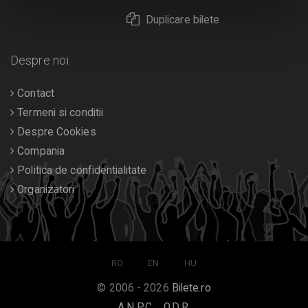
Duplicare bilete
Despre noi
Contact
Termeni si conditii
Despre Cookies
Compania
Politica de confidentialitate
Organizatori
RO
EN
HU
© 2006 - 2026
Bilete.ro
A.N.P.C.
O.D.R.