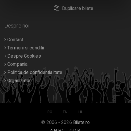
Duplicare bilete
Despre noi
Contact
Termeni si conditii
Despre Cookies
Compania
Politica de confidentialitate
Organizatori
RO
EN
HU
© 2006 - 2026
Bilete.ro
A.N.P.C.
O.D.R.