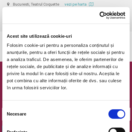
Bucuresti, Teatrul Coquette
vezi pe harta
 Dupa ora inceperii reprezentatiei biletele isi pierd valabilitatea, iar 
accesul in sala nu mai e permis. Va multumim pentru intelegere.
Acest site utilizează cookie-uri
Evenimentul a expirat.
Folosim cookie-uri pentru a personaliza conținutul și
anunțurile, pentru a oferi funcții de rețele sociale și pentru
a analiza traficul. De asemenea, le oferim partenerilor de
rețele sociale, de publicitate și de analize informații cu
privire la modul în care folosiți site-ul nostru. Aceștia le
Newsletter @ Bilete.ro
pot combina cu alte informații oferite de dvs. sau culese
în urma folosirii serviciilor lor.
Oferte exclusive si o editie saptamanala cu cele mai noi
evenimente.
Email
Selecția
Necesare
consimțământului
OK