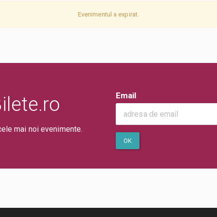
Evenimentul a expirat.
Email
lete.ro
cele mai noi evenimente.
OK