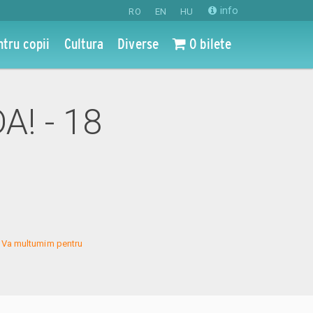
info
RO
EN
HU
ntru copii
Cultura
Diverse
0 bilete
A! - 18
s. Va multumim pentru 