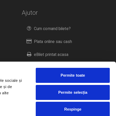
Ajutor
Cum comand bilete?
Plata online sau cash
eBilet printat acasa
Livrare prin curier
Permite toate
Returnare bilete
le sociale și
e și de
Permite selecția
u alte
Duplicare bilete
Respinge