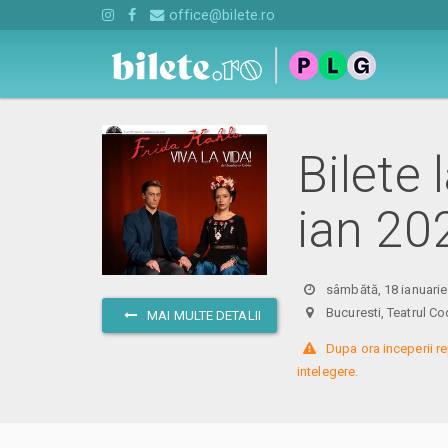
office@bilete.ro
Bilete 
ian 20
sâmbătă, 18 ianuarie
Bucuresti, Teatrul
MAI MULTE DETALII
 Dupa ora inceperii re
intelegere.