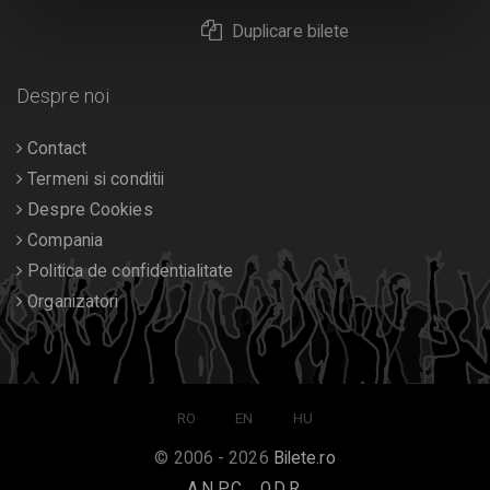
Duplicare bilete
Despre noi
Contact
Termeni si conditii
Despre Cookies
Compania
Politica de confidentialitate
Organizatori
RO
EN
HU
© 2006 - 2026
Bilete.ro
A.N.P.C.
O.D.R.