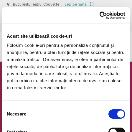
Bucuresti, Teatrul Coquette
vezi pe harta
 Dupa ora inceperii reprezentatiei biletele isi pierd valabilitatea, iar 
accesul in sala nu mai e permis. Va multumim pentru intelegere.
Acest site utilizează cookie-uri
Evenimentul a expirat.
Folosim cookie-uri pentru a personaliza conținutul și
anunțurile, pentru a oferi funcții de rețele sociale și pentru
a analiza traficul. De asemenea, le oferim partenerilor de
rețele sociale, de publicitate și de analize informații cu
privire la modul în care folosiți site-ul nostru. Aceștia le
Newsletter @ Bilete.ro
pot combina cu alte informații oferite de dvs. sau culese
în urma folosirii serviciilor lor.
Oferte exclusive si o editie saptamanala cu cele mai noi
evenimente.
Email
Selecția
Necesare
consimțământului
OK