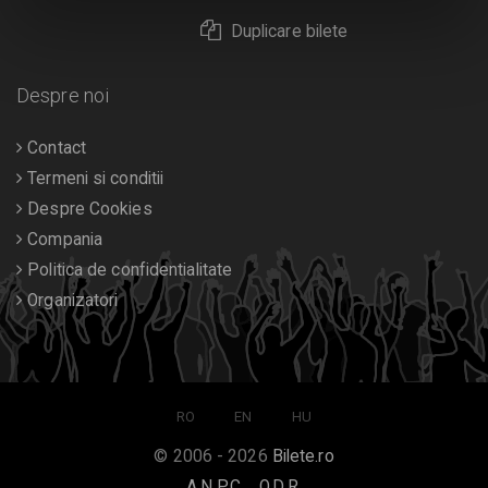
Duplicare bilete
Despre noi
Contact
Termeni si conditii
Despre Cookies
Compania
Politica de confidentialitate
Organizatori
RO
EN
HU
© 2006 - 2026
Bilete.ro
A.N.P.C.
O.D.R.