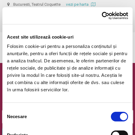
Bucuresti, Teatrul Coquette
vezi pe harta
 Dupa ora inceperii reprezentatiei biletele isi pierd valabilitatea, iar 
accesul in sala nu mai e permis. Va multumim pentru intelegere.
Acest site utilizează cookie-uri
Evenimentul a expirat.
Folosim cookie-uri pentru a personaliza conținutul și
anunțurile, pentru a oferi funcții de rețele sociale și pentru
a analiza traficul. De asemenea, le oferim partenerilor de
rețele sociale, de publicitate și de analize informații cu
privire la modul în care folosiți site-ul nostru. Aceștia le
Newsletter @ Bilete.ro
pot combina cu alte informații oferite de dvs. sau culese
în urma folosirii serviciilor lor.
Oferte exclusive si o editie saptamanala cu cele mai noi
evenimente.
Email
Selecția
Necesare
consimțământului
OK