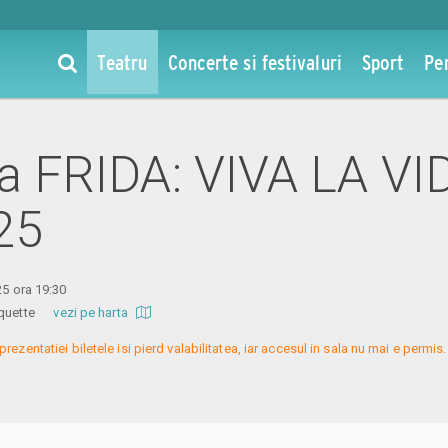
Teatru
Concerte si festivaluri
Sport
Pe
la FRIDA: VIVA LA VID
25
025 ora 19:30
 Coquette
vezi pe harta
prezentatiei biletele isi pierd valabilitatea, iar accesul in sala nu mai e permi