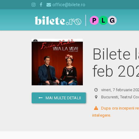
office@bilete.ro
Bilete 
feb 20
vineri, 7 februarie 2
Bucuresti, Teatrul
MAI MULTE DETALII
 Dupa ora inceperii re
intelegere.