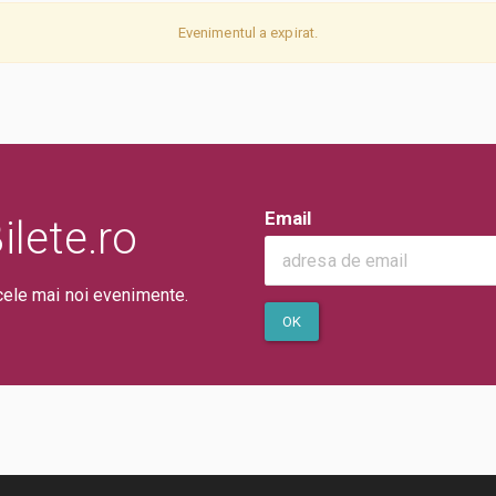
Evenimentul a expirat.
Email
lete.ro
cele mai noi evenimente.
OK