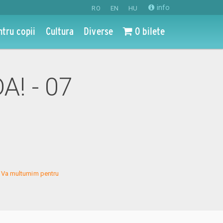
info
RO
EN
HU
ntru copii
Cultura
Diverse
0 bilete
A! - 07
s. Va multumim pentru 