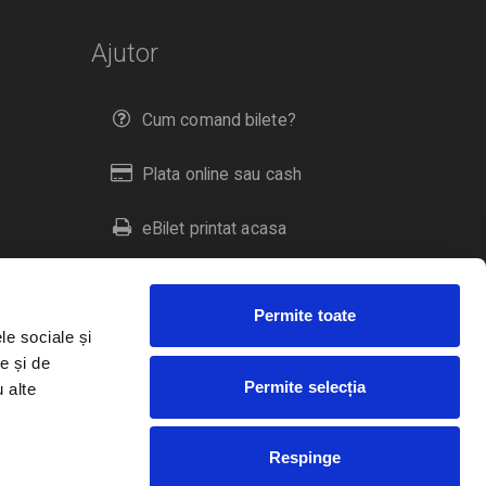
Ajutor
Cum comand bilete?
Plata online sau cash
eBilet printat acasa
Livrare prin curier
Permite toate
Returnare bilete
le sociale și
e și de
Permite selecția
u alte
Duplicare bilete
Respinge