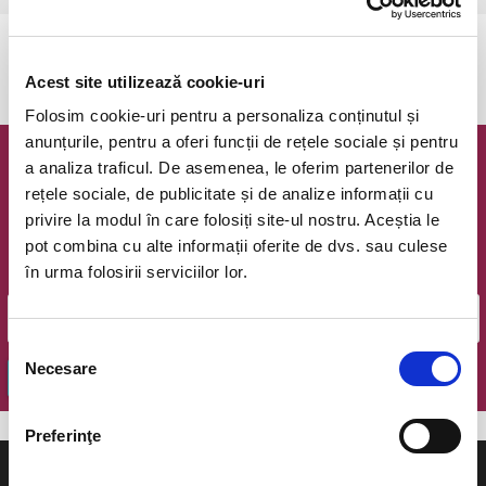
Evenimentul a expirat.
Acest site utilizează cookie-uri
Folosim cookie-uri pentru a personaliza conținutul și
anunțurile, pentru a oferi funcții de rețele sociale și pentru
a analiza traficul. De asemenea, le oferim partenerilor de
Newsletter @ Bilete.ro
rețele sociale, de publicitate și de analize informații cu
privire la modul în care folosiți site-ul nostru. Aceștia le
Oferte exclusive si o editie saptamanala cu cele mai noi
evenimente.
pot combina cu alte informații oferite de dvs. sau culese
în urma folosirii serviciilor lor.
Email
Selecția
Necesare
consimțământului
OK
Preferinţe