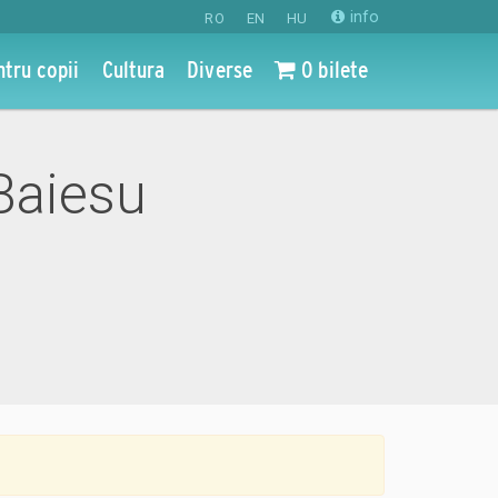
info
RO
EN
HU
ntru copii
Cultura
Diverse
0 bilete
 Baiesu