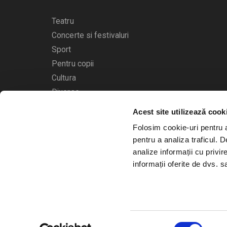
Teatru
Concerte si festivaluri
Sport
Pentru copii
Cultura
Diverse
Acest site utilizează cook
Calendarul evenimentelor
Folosim cookie-uri pentru a 
pentru a analiza traficul. 
analize informații cu privir
informații oferite de dvs. sa
© 2006 - 2026
Bilete.ro
Selecția
A.N.P.C.
O.D.R.