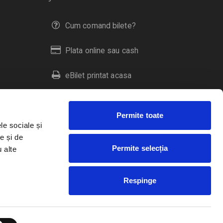
Cum comand bilete?
Plata online sau cash
eBilet printat acasa
Livrare prin curier
Permite toate
Returnare bilete
le sociale și
e și de
Permite selecția
u alte
Duplicare bilete
Respinge
RO
EN
HU