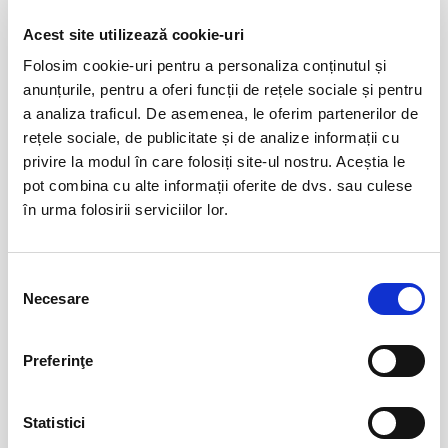
Acest site utilizează cookie-uri
Evenimente similare
Folosim cookie-uri pentru a personaliza conținutul și
anunțurile, pentru a oferi funcții de rețele sociale și pentru
Abonamente FC Bihor Oradea
01
a analiza traficul. De asemenea, le oferim partenerilor de
iun
Oradea
rețele sociale, de publicitate și de analize informații cu
BILETE
privire la modul în care folosiți site-ul nostru. Aceștia le
pot combina cu alte informații oferite de dvs. sau culese
în urma folosirii serviciilor lor.
Abonamente Farul Constanta
05
iun
Ovidiu
Selecția
BILETE
Necesare
consimțământului
Preferinţe
Abonamente FC Botosani
08
iun
Botosani
BILETE
Statistici