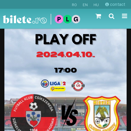
contact
RO
EN
HU