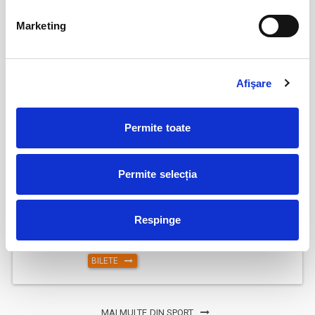
Marketing
Abonamente FC Bacau
03
iul
Bacau
BILETE
Afişare
Permite toate
Parking FC Вacau
04
iul
Bacau
BILETE
Permite selecția
Respinge
Abonamente Politehnica Timisoara
09
iul
Timisoara
BILETE
MAI MULTE DIN SPORT