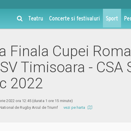
Teatru
Concerte si festivaluri
Sport
Pe
la Finala Cupei Roman
V Timisoara - CSA 
ec 2022
rie 2022 ora 12:45
(durata 1 ore 15 minute)
l National de Rugby Arcul de Triumf
vezi pe harta