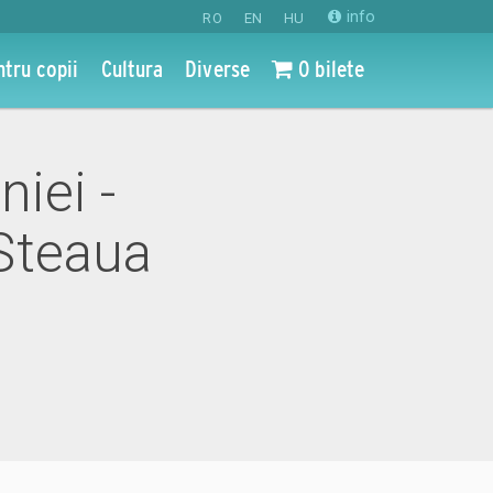
info
RO
EN
HU
ntru copii
Cultura
Diverse
0 bilete
iei -
Steaua