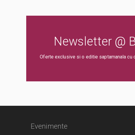
Newsletter @ Bi
Oferte exclusive si o editie saptamanala cu 
Evenimente