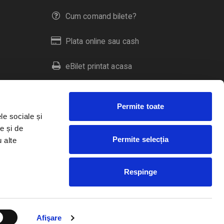
Cum comand bilete?
Plata online sau cash
eBilet printat acasa
Livrare prin curier
Permite toate
Returnare bilete
le sociale și
e și de
Permite selecția
u alte
Duplicare bilete
Respinge
RO
EN
HU
Afişare