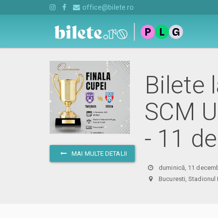
office@bilete.ro
Bilete 
SCM US
- 11 d
MAI MULTE DETALII
duminică, 11 decemb
Bucuresti, Stadionu