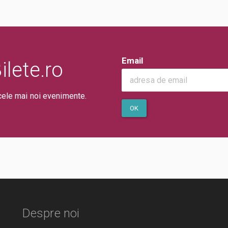
Email
lete.ro
cele mai noi evenimente.
OK
Despre noi