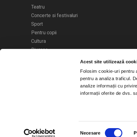
Teatru
Concerte si festivaluri
Sport
Pentru copii
Cultura
Diverse
Acest site utilizează cook
Calendarul evenimentelor
Folosim cookie-uri pentru a 
pentru a analiza traficul. 
analize informații cu privir
informații oferite de dvs. sa
© 2006 - 2026
Bilete.ro
Selecția
A.N.P.C.
O.D.R.
Necesare
P
consimțământului