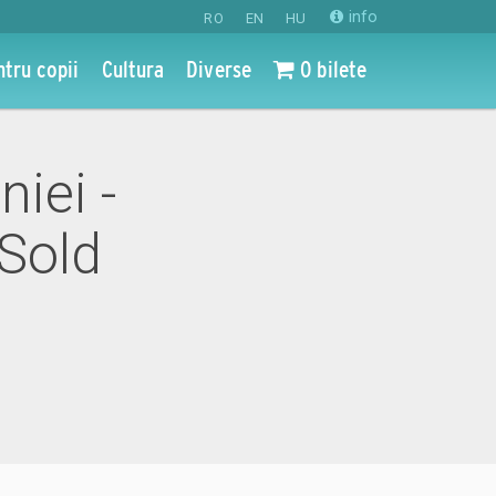
info
RO
EN
HU
ntru copii
Cultura
Diverse
0 bilete
iei -
 Sold