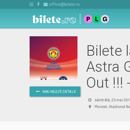
office@bilete.ro
Bilete 
Astra G
Out !!!
MAI MULTE DETALII
sâmbătă, 25 mai 201
Ploiesti, Stadionul 