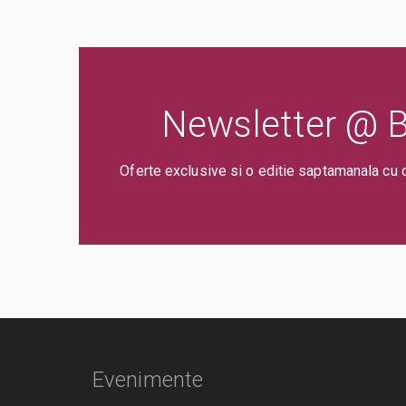
Newsletter @ Bi
Oferte exclusive si o editie saptamanala cu 
Evenimente