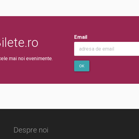
Email
lete.ro
cele mai noi evenimente.
OK
Despre noi