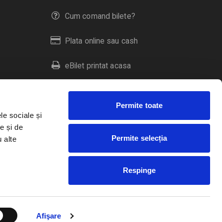
Cum comand bilete?
Plata online sau cash
eBilet printat acasa
Livrare prin curier
Permite toate
Returnare bilete
le sociale și
e și de
Permite selecția
u alte
Duplicare bilete
Respinge
RO
EN
HU
Afişare