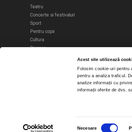
Teatru
Concerte si festivaluri
Sport
Pentru copii
Cultura
Diverse
Acest site utilizează cook
Calendarul evenimentelor
Folosim cookie-uri pentru a 
pentru a analiza traficul. 
analize informații cu privir
informații oferite de dvs. sa
© 2006 - 2026
Bilete.ro
Selecția
A.N.P.C.
O.D.R.
Necesare
P
consimțământului