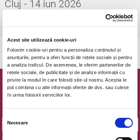
Cluj - 14 iun 2026
duminică, 14 iunie 2026 ora 16:00
Ovidiu, Stadion Central Academia Hagi
vezi pe harta
Acest site utilizează cookie-uri
Evenimentul a expirat.
Folosim cookie-uri pentru a personaliza conținutul și
anunțurile, pentru a oferi funcții de rețele sociale și pentru
a analiza traficul. De asemenea, le oferim partenerilor de
rețele sociale, de publicitate și de analize informații cu
privire la modul în care folosiți site-ul nostru. Aceștia le
Newsletter @ Bilete.ro
pot combina cu alte informații oferite de dvs. sau culese
în urma folosirii serviciilor lor.
Oferte exclusive si o editie saptamanala cu cele mai noi
evenimente.
Email
Selecția
Necesare
consimțământului