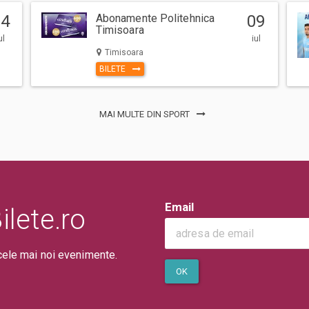
ntii la eveniment, adulti si copii,
04
Abonamente Politehnica
09
a. (Mai putin cazurile unde este
Timisoara
ul
iul
Timisoara
 sau in locul de desfasurare a
BILETE
erarea pe caile de acces sau
lui/evenimentului
acasa si vino cu el la eveniment.
MAI MULTE DIN SPORT
, vei primi eBiletul in format
Email
lete.ro
cele mai noi evenimente.
OK