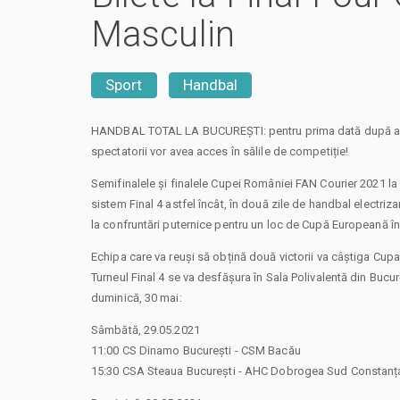
Masculin
Sport
Handbal
HANDBAL TOTAL LA BUCUREȘTI: pentru prima dată după ap
spectatorii vor avea acces în sălile de competiție!
Semifinalele și finalele Cupei României FAN Courier 2021 l
sistem Final 4 astfel încât, în două zile de handbal electriza
la confruntări puternice pentru un loc de Cupă Europeană în 
Echipa care va reuși să obțină două victorii va câștiga Cup
Turneul Final 4 se va desfășura în Sala Polivalentă din Bucur
duminică, 30 mai:
Sâmbătă, 29.05.2021
11:00 CS Dinamo București - CSM Bacău
15:30 CSA Steaua București - AHC Dobrogea Sud Constanț