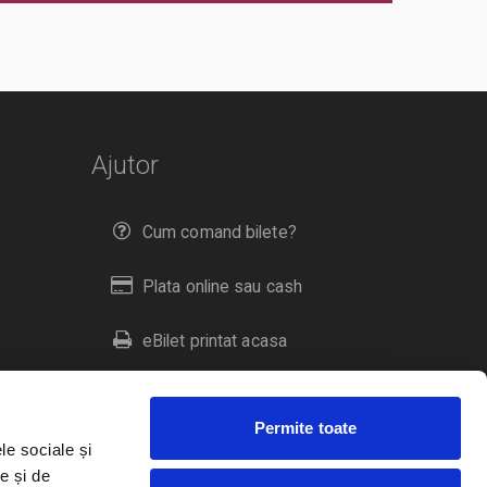
Ajutor
Cum comand bilete?
Plata online sau cash
eBilet printat acasa
Livrare prin curier
Permite toate
Returnare bilete
le sociale și
e și de