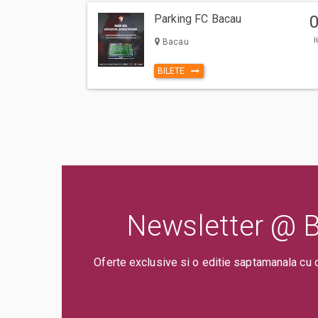
Un bilet este valabil pentru o singura persoana. Toti participa
Parking FC Вacau
trebuie sa cumpere bilet sau abonament, indiferent de varst
i
specificata gratuitate in limita de varsta).
Bacau
Va rugam sa respectati orele de acces in sala de spectacol
BILETE
evenimentului inscriptionate pe bilet, pentru a evita aglom
deranjarea celorlalti spectatori dupa inceperea spectacolu
Alege eBilet si ajuta mediul inconjurator. Printeaza eBiletul 
Odata ce ai plasat si ai achitat comanda cu livrare prin eBilet
electronic pe e-mail.
Newsletter @ Bi
Oferte exclusive si o editie saptamanala cu 