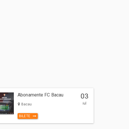
Abonamente FC Bacau
03
iul
Bacau
BILETE