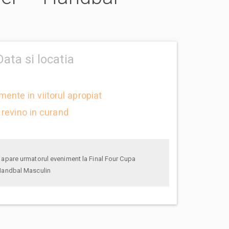
Data si locatia
mente in viitorul apropiat
revino in curand
Handbal Masculin