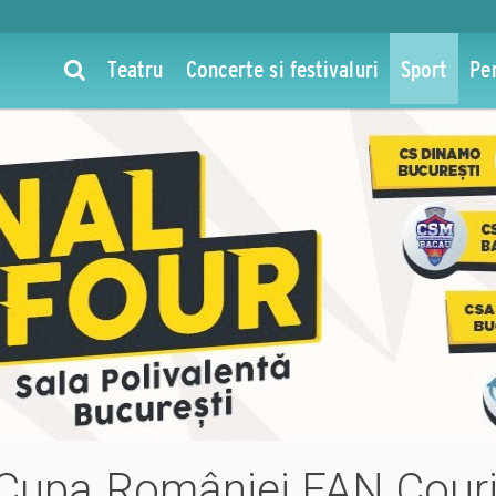
Teatru
Concerte si festivaluri
Sport
Pe
ur Cupa României FAN Cour