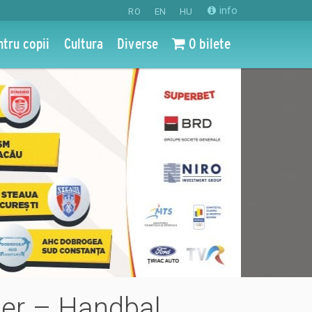
info
RO
EN
HU
ntru copii
Cultura
Diverse
0 bilete
ier – Handbal