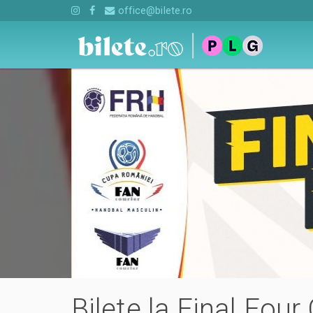
office@bilete.ro
Bilete la Final Fo