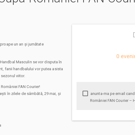
roape un an și jumătate
0 eveni
a Handbal Masculin se vor disputa în
nt, fanii handbalului vor putea asista
sezonul viitor.
a României FAN Courier!
ești în zilele de sâmbătă, 29 mai, și
anunta-ma pe email cand apare urmatorul eveniment la Final Four Cupa
României FAN Courier – 
a