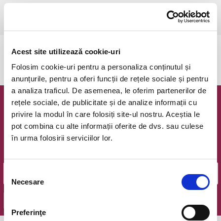
Oradea, Filarmonica de Stat Oradea - Sala de concerte " Enescu -
Bartok"
vezi pe harta
Acest site utilizează cookie-uri
Evenimentul a expirat.
Folosim cookie-uri pentru a personaliza conținutul și
anunțurile, pentru a oferi funcții de rețele sociale și pentru
a analiza traficul. De asemenea, le oferim partenerilor de
rețele sociale, de publicitate și de analize informații cu
Newsletter @ Bilete.ro
privire la modul în care folosiți site-ul nostru. Aceștia le
pot combina cu alte informații oferite de dvs. sau culese
Oferte exclusive si o editie saptamanala cu cele mai noi
în urma folosirii serviciilor lor.
evenimente.
Email
Selecția
Necesare
consimțământului
OK
Preferinţe