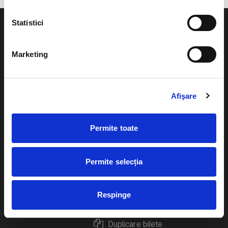
Statistici
Marketing
Evenimente
Ajutor
Teatru
Afişare
Cum comand bilete?
Concerte si
festivaluri
Plata online sau cash
Permite toate
Sport
eBilet printat acasa
Pentru copii
Permite selecția
Cultura
Livrare prin curier
Diverse
Respinge
Calendar
Returnare bilete
Duplicare bilete