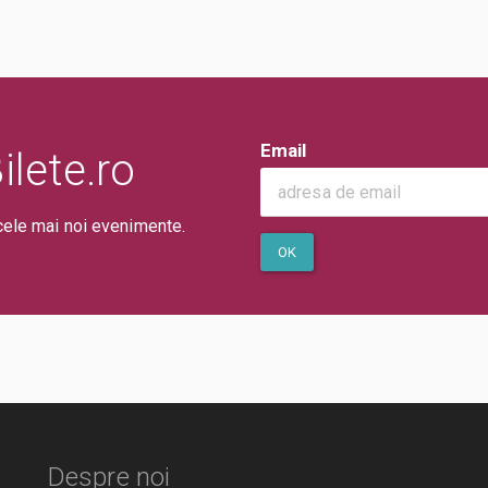
Email
lete.ro
cele mai noi evenimente.
OK
Despre noi