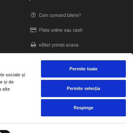
Cum comand bilete?
Plata online sau cash
eBilet printat acasa
Livrare prin curier
Permite toate
Returnare bilete
le sociale și
e și de
Permite selecția
u alte
Duplicare bilete
Respinge
RO
EN
HU