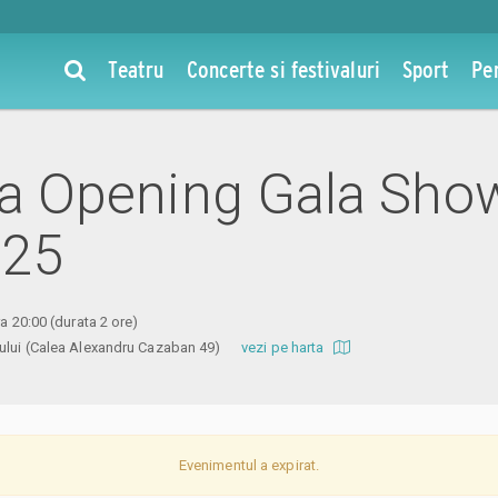
Teatru
Concerte si festivaluri
Sport
Pe
 la Opening Gala Sho
025
ra 20:00
(durata 2 ore)
tului (Calea Alexandru Cazaban 49)
vezi pe harta
Evenimentul a expirat.