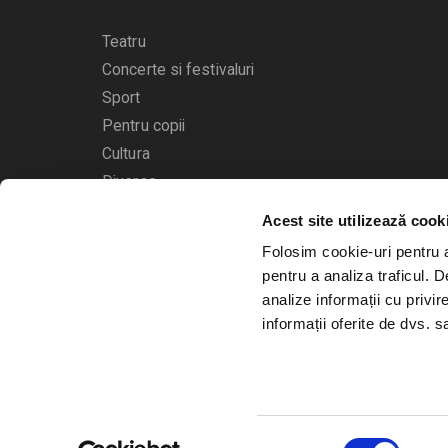
Teatru
Concerte si festivaluri
Sport
Pentru copii
Cultura
Diverse
Acest site utilizează cook
Calendarul evenimentelor
Folosim cookie-uri pentru a 
pentru a analiza traficul. 
analize informații cu privir
informații oferite de dvs. sa
© 2006 - 2026
Bilete.ro
Selecția
A.N.P.C.
O.D.R.