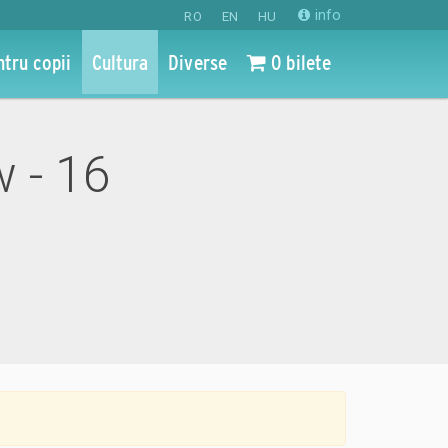
info
RO
EN
HU
ntru copii
Cultura
Diverse
0 bilete
w - 16