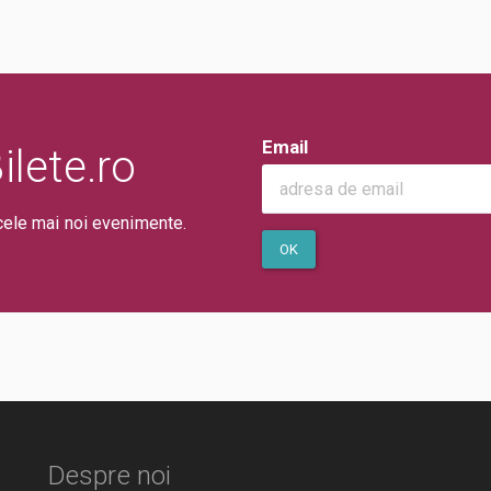
Email
lete.ro
cele mai noi evenimente.
OK
Despre noi