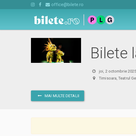
office@bilete.ro
Bilete 
joi, 2 octombrie 202
Timisoara, Teatrul
MAI MULTE DETALII