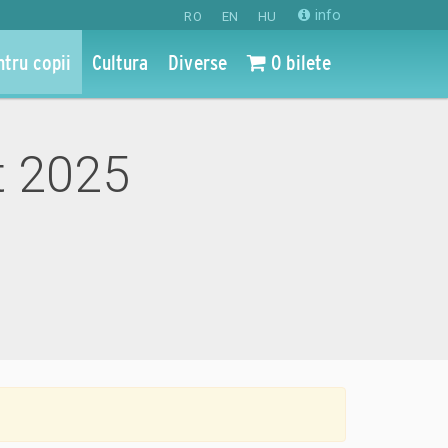
info
RO
EN
HU
ntru copii
Cultura
Diverse
0 bilete
ct 2025