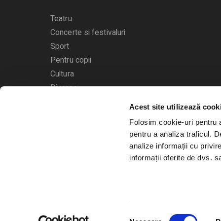
Teatru
Concerte si festivaluri
Sport
Pentru copii
Cultura
Diverse
Acest site utilizează cook
Calendarul evenimentelor
Folosim cookie-uri pentru a 
pentru a analiza traficul. 
analize informații cu privir
informații oferite de dvs. sa
© 2006 - 2026
Bilete.ro
Selecția
A.N.P.C.
O.D.R.