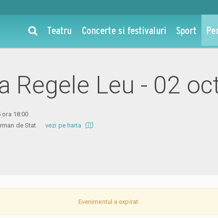
Teatru
Concerte si festivaluri
Sport
Pe
la Regele Leu - 02 o
5 ora 18:00
 German de Stat
vezi pe harta
Evenimentul a expirat.