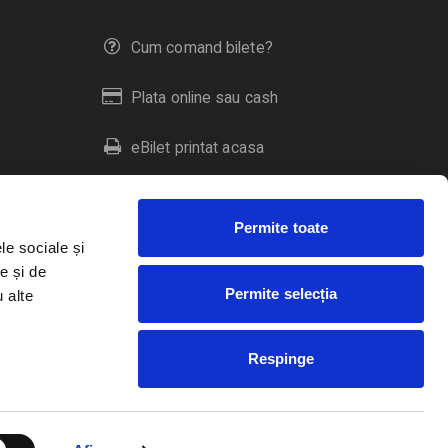
Cum comand bilete?
Plata online sau cash
eBilet printat acasa
Livrare prin curier
Permite toate
Returnare bilete
le sociale și
e și de
Permite selecția
u alte
Duplicare bilete
Respinge
RO
EN
HU