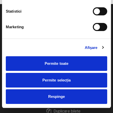
Statistici
Marketing
Evenimente
Ajutor
Teatru
Afişare
Cum comand bilete?
Concerte si
festivaluri
Plata online sau cash
Permite toate
Sport
eBilet printat acasa
Pentru copii
Permite selecția
Cultura
Livrare prin curier
Diverse
Respinge
Calendar
Returnare bilete
Duplicare bilete