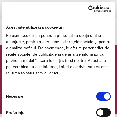
Timisoara, Teatrul pentru Copii si Tineret Merlin
vezi pe harta
Acest site utilizează cookie-uri
Evenimentul a expirat.
Folosim cookie-uri pentru a personaliza conținutul și
anunțurile, pentru a oferi funcții de rețele sociale și pentru
a analiza traficul. De asemenea, le oferim partenerilor de
rețele sociale, de publicitate și de analize informații cu
Newsletter @ Bilete.ro
privire la modul în care folosiți site-ul nostru. Aceștia le
pot combina cu alte informații oferite de dvs. sau culese
Oferte exclusive si o editie saptamanala cu cele mai noi
în urma folosirii serviciilor lor.
evenimente.
Email
Selecția
Necesare
consimțământului
OK
Preferinţe