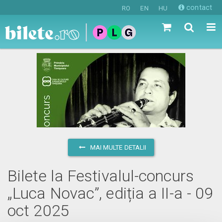
contact
RO
EN
HU
MAI MULTE DETALII
Bilete la Festivalul-concurs
„Luca Novac”, ediția a II-a - 09
oct 2025