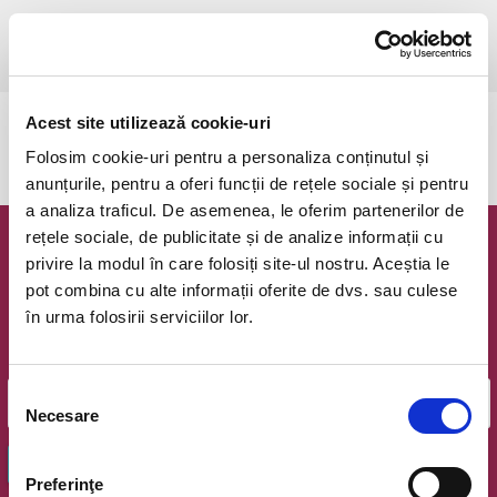
joi, 9 octombrie 2025 ora 18:00
Timisoara, Sala Capitol a Filarmonicii Banatul
vezi pe harta
Acest site utilizează cookie-uri
Evenimentul a expirat.
Folosim cookie-uri pentru a personaliza conținutul și
anunțurile, pentru a oferi funcții de rețele sociale și pentru
a analiza traficul. De asemenea, le oferim partenerilor de
rețele sociale, de publicitate și de analize informații cu
Newsletter @ Bilete.ro
privire la modul în care folosiți site-ul nostru. Aceștia le
pot combina cu alte informații oferite de dvs. sau culese
Oferte exclusive si o editie saptamanala cu cele mai noi
în urma folosirii serviciilor lor.
evenimente.
Email
Selecția
Necesare
consimțământului
OK
Preferinţe