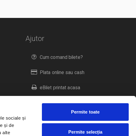
Ajutor
Cum comand bilete?
Plata online sau cash
eBilet printat acasa
Livrare prin curier
Permite toate
Returnare bilete
le sociale și
e și de
Permite selecția
u alte
Duplicare bilete