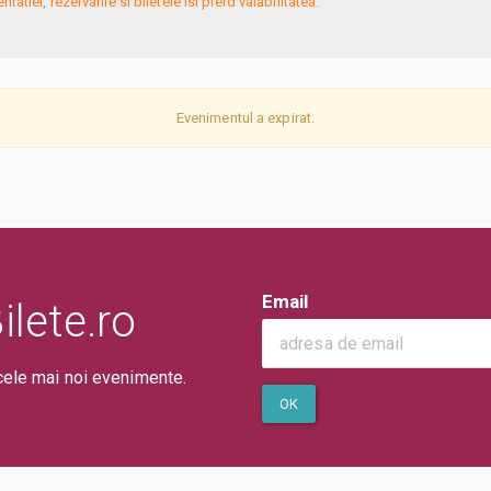
atiei, rezervarile si biletele isi pierd valabilitatea.
Evenimentul a expirat.
Email
lete.ro
cele mai noi evenimente.
OK