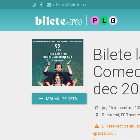
office@bilete.ro
Bilete 
Comedi
dec 2
MAI MULTE DETALII
joi, 26 decembrie 20
Bucuresti, FF Theat
 Din respect pentru a
spectacolului. 
