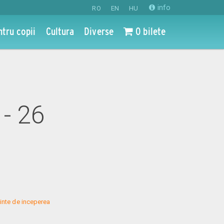
info
RO
EN
HU
ntru copii
Cultura
Diverse
0 bilete
- 26
inte de inceperea 