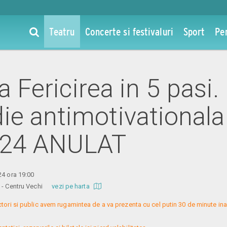
Teatru
Concerte si festivaluri
Sport
Pe
la Fericirea in 5 pasi.
e antimotivationala 
024 ANULAT
24 ora 19:00
re - Centru Vechi
vezi pe harta
ctori si public avem rugamintea de a va prezenta cu cel putin 30 de minute ina