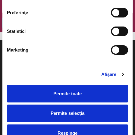
Preferinţe
OK
Statistici
Marketing
Afişare
Evenimente
Ajutor
Teatru
Cum comand bilete?
Permite toate
Concerte si
festivaluri
Plata online sau cash
Permite selecția
Sport
eBilet printat acasa
Pentru copii
Cultura
Respinge