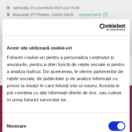
sâmbătă, 25 octombrie 2025 ora 19:00
Bucuresti, FF Theatre - Centru Vechi
vezi pe harta
 Din respect pentru actori si public avem rugamintea de a va 
prezenta cu cel putin 30 de minute inainte de inceperea spectacolului. 

Dupa ora inceperii reprezentatiei, rezervarile si biletele isi pierd 
valabilitatea.
Acest site utilizează cookie-uri
Folosim cookie-uri pentru a personaliza conținutul și
anunțurile, pentru a oferi funcții de rețele sociale și pentru
Evenimentul a expirat.
a analiza traficul. De asemenea, le oferim partenerilor de
rețele sociale, de publicitate și de analize informații cu
privire la modul în care folosiți site-ul nostru. Aceștia le
pot combina cu alte informații oferite de dvs. sau culese
Newsletter @ Bilete.ro
în urma folosirii serviciilor lor.
Oferte exclusive si o editie saptamanala cu cele mai noi
evenimente.
Selecția
Necesare
Email
consimțământului