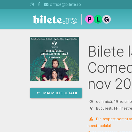
office@bilete.ro
Bilete 
Comedi
nov 2
MAI MULTE DETALII
duminică, 19 noiembr
Bucuresti, FF Theat
 Din respect pentru a
spectacolului. 
