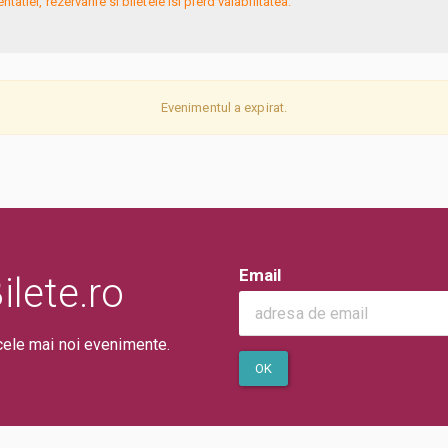
atiei, rezervarile si biletele isi pierd valabilitatea.
Evenimentul a expirat.
Email
lete.ro
cele mai noi evenimente.
OK