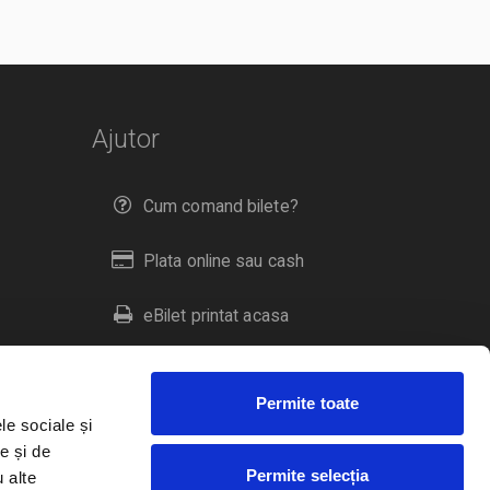
Ajutor
Cum comand bilete?
Plata online sau cash
eBilet printat acasa
Livrare prin curier
Permite toate
Returnare bilete
le sociale și
e și de
Permite selecția
u alte
Duplicare bilete