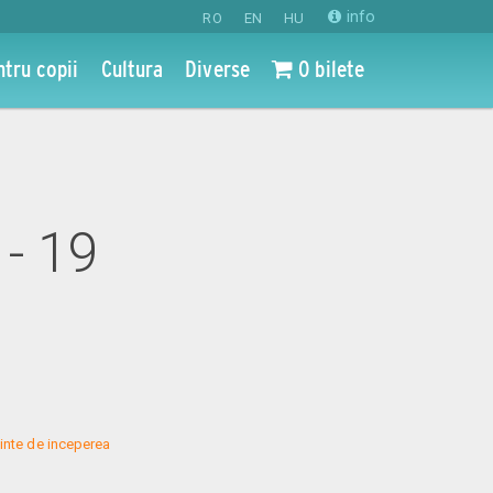
info
RO
EN
HU
ntru copii
Cultura
Diverse
0 bilete
- 19
inte de inceperea 