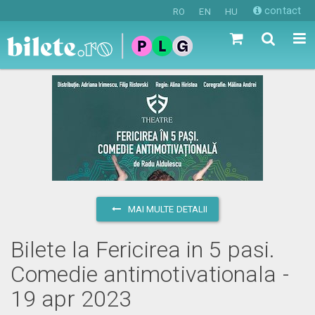
contact
RO
EN
HU
MAI MULTE DETALII
Bilete la Fericirea in 5 pasi.
Comedie antimotivationala -
19 apr 2023