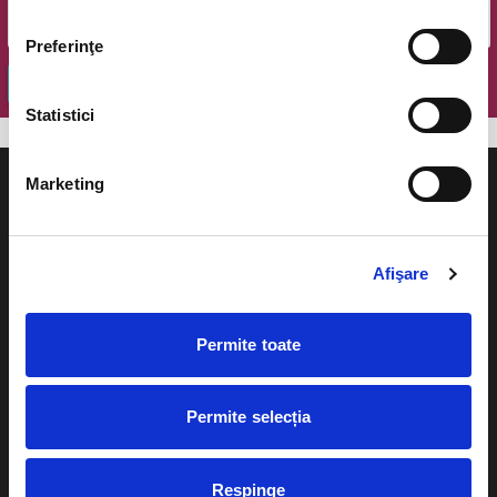
Preferinţe
OK
Statistici
Marketing
Afişare
Evenimente
Ajutor
Teatru
Cum comand bilete?
Permite toate
Concerte si
festivaluri
Plata online sau cash
Permite selecția
Sport
eBilet printat acasa
Pentru copii
Cultura
Respinge