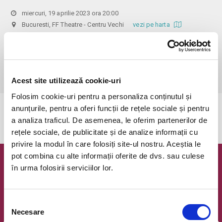
miercuri, 19 aprilie 2023 ora 20:00
Bucuresti, FF Theatre - Centru Vechi
vezi pe harta
 Din respect pentru actori si public avem rugamintea de a va 
prezenta cu cel putin 30 de minute inainte de inceperea spectacolului. 

Dupa ora inceperii reprezentatiei, rezervarile si biletele isi pierd 
valabilitatea.
Acest site utilizează cookie-uri
Folosim cookie-uri pentru a personaliza conținutul și
anunțurile, pentru a oferi funcții de rețele sociale și pentru
Evenimentul a expirat.
a analiza traficul. De asemenea, le oferim partenerilor de
rețele sociale, de publicitate și de analize informații cu
privire la modul în care folosiți site-ul nostru. Aceștia le
pot combina cu alte informații oferite de dvs. sau culese
Newsletter @ Bilete.ro
în urma folosirii serviciilor lor.
Oferte exclusive si o editie saptamanala cu cele mai noi
evenimente.
Selecția
Necesare
Email
consimțământului