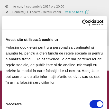
miercuri, 4 septembrie 2024 ora 20:00
Bucuresti, FF Theatre - Centru Vechi
vezi pe harta
 Din respect pentru actori si public avem rugamintea de a va 
prezenta cu cel putin 30 de minute inainte de inceperea spectacolului. 

Dupa ora inceperii reprezentatiei, rezervarile si biletele isi pierd 
valabilitatea.
Acest site utilizează cookie-uri
Folosim cookie-uri pentru a personaliza conținutul și
anunțurile, pentru a oferi funcții de rețele sociale și pentru
Evenimentul a expirat.
a analiza traficul. De asemenea, le oferim partenerilor de
rețele sociale, de publicitate și de analize informații cu
privire la modul în care folosiți site-ul nostru. Aceștia le
pot combina cu alte informații oferite de dvs. sau culese
Newsletter @ Bilete.ro
în urma folosirii serviciilor lor.
Oferte exclusive si o editie saptamanala cu cele mai noi
evenimente.
Selecția
Necesare
Email
consimțământului