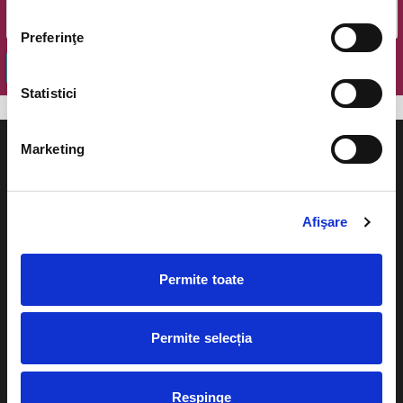
Preferinţe
OK
Statistici
Marketing
Afişare
Evenimente
Ajutor
Teatru
Cum comand bilete?
Permite toate
Concerte si
festivaluri
Plata online sau cash
Permite selecția
Sport
eBilet printat acasa
Pentru copii
Cultura
Respinge