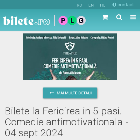
contact
RO
EN
HU
MAI MULTE DETALII
Bilete la Fericirea in 5 pasi.
Comedie antimotivationala -
04 sept 2024