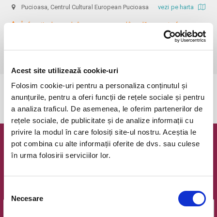
Pucioasa, Centrul Cultural European Pucioasa
vezi pe harta
 În funcție de ora de începere, accesul în sală se poate face cu o 
oră / cu 40 minute mai devreme, fiind permis cu până la 10 minute 
înainte de spectacol. Informații suplimentare, la nr. de telefon 0773 825 
249.
Acest site utilizează cookie-uri
Folosim cookie-uri pentru a personaliza conținutul și
Evenimentul a expirat.
anunțurile, pentru a oferi funcții de rețele sociale și pentru
a analiza traficul. De asemenea, le oferim partenerilor de
rețele sociale, de publicitate și de analize informații cu
privire la modul în care folosiți site-ul nostru. Aceștia le
pot combina cu alte informații oferite de dvs. sau culese
Newsletter @ Bilete.ro
în urma folosirii serviciilor lor.
Oferte exclusive si o editie saptamanala cu cele mai noi
evenimente.
Selecția
Email
Necesare
consimțământului