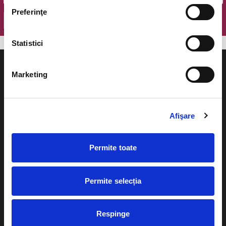
Preferinţe
OK
Statistici
Marketing
Evenimente
Ajutor
Afişare
Teatru
Cum comand bilete?
Concerte si
Permite toate
festivaluri
Plata online sau cash
Sport
Permite selecția
eBilet printat acasa
Pentru copii
Cultura
Livrare prin curier
Respinge
Diverse