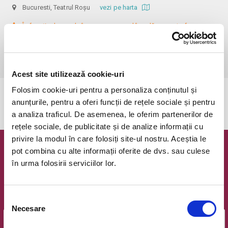
Bucuresti, Teatrul Roșu
vezi pe harta
 În funcție de ora de începere, accesul în sală se poate face cu o 
oră / cu 40 minute mai devreme, fiind permis cu până la 10 minute 
înainte de spectacol. Informații suplimentare, la nr. de telefon 0773 825 
249.
Acest site utilizează cookie-uri
Folosim cookie-uri pentru a personaliza conținutul și
Evenimentul a expirat.
anunțurile, pentru a oferi funcții de rețele sociale și pentru
a analiza traficul. De asemenea, le oferim partenerilor de
rețele sociale, de publicitate și de analize informații cu
privire la modul în care folosiți site-ul nostru. Aceștia le
pot combina cu alte informații oferite de dvs. sau culese
Newsletter @ Bilete.ro
în urma folosirii serviciilor lor.
Oferte exclusive si o editie saptamanala cu cele mai noi
evenimente.
Selecția
Email
Necesare
consimțământului