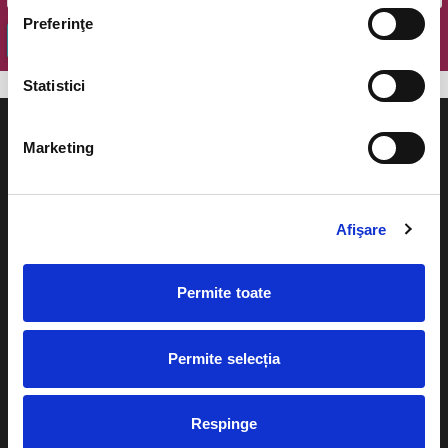
Preferinţe
OK
Statistici
Marketing
Evenimente
Ajutor
Afişare
Teatru
Cum comand bilete?
Concerte si
Permite toate
festivaluri
Plata online sau cash
Sport
Permite selecția
eBilet printat acasa
Pentru copii
Cultura
Livrare prin curier
Respinge
Diverse