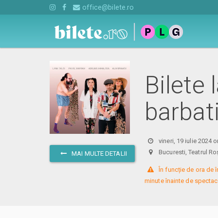
office@bilete.ro
Bilete
barbati
vineri, 19 iulie 2024 
Bucuresti, Teatrul
MAI MULTE DETALII
 În funcție de ora de
minute înainte de spectaco