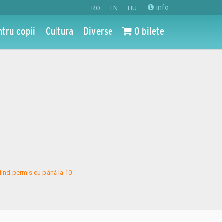
info
RO
EN
HU
ntru copii
Cultura
Diverse
0 bilete
u
4
iind permis cu până la 10 