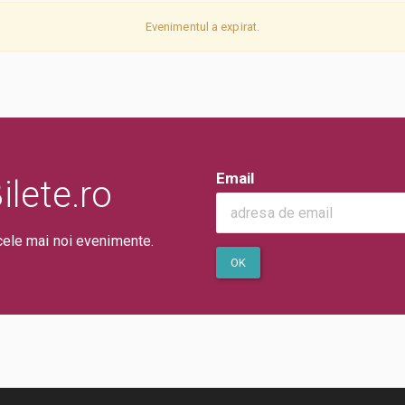
Evenimentul a expirat.
Email
lete.ro
cele mai noi evenimente.
OK