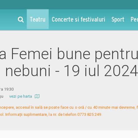
Teatru
Concerte si festivaluri
Sport
Pe
 la Femei bune pentr
 nebuni - 19 iul 202
ora 19:30
 Roșu
vezi pe harta
 începere, accesul în sală se poate face cu o oră / cu 40 minute mai devreme, f
l. Informații suplimentare, la nr. de telefon 0773 825 249.