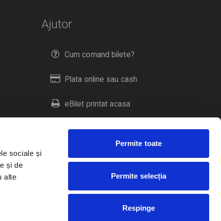
Ajutor
Cum comand bilete?
Plata online sau cash
eBilet printat acasa
Livrare prin curier
Permite toate
Returnare bilete
le sociale și
e și de
Permite selecția
u alte
Duplicare bilete
Respinge