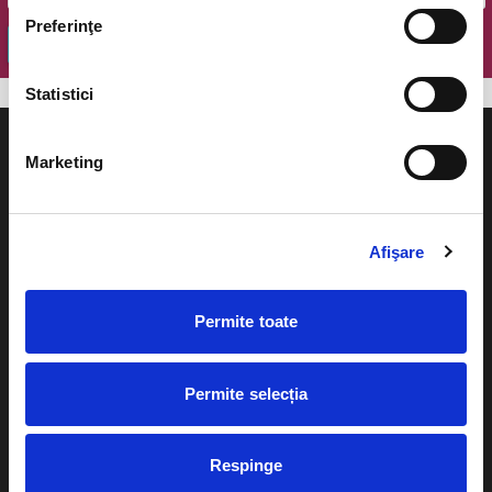
Preferinţe
OK
Statistici
Marketing
Evenimente
Ajutor
Afişare
Teatru
Cum comand bilete?
Concerte si
Permite toate
festivaluri
Plata online sau cash
Sport
Permite selecția
eBilet printat acasa
Pentru copii
Cultura
Livrare prin curier
Respinge
Diverse