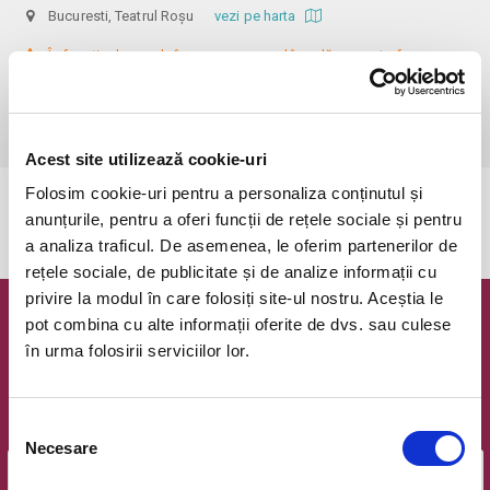
Bucuresti, Teatrul Roșu
vezi pe harta
 În funcție de ora de începere, accesul în sală se poate face cu o 
oră / cu 40 minute mai devreme, fiind permis cu până la 10 minute 
înainte de spectacol. Informații suplimentare, la nr. de telefon 0773 825 
249.
Acest site utilizează cookie-uri
Folosim cookie-uri pentru a personaliza conținutul și
Evenimentul a expirat.
anunțurile, pentru a oferi funcții de rețele sociale și pentru
a analiza traficul. De asemenea, le oferim partenerilor de
rețele sociale, de publicitate și de analize informații cu
privire la modul în care folosiți site-ul nostru. Aceștia le
pot combina cu alte informații oferite de dvs. sau culese
Newsletter @ Bilete.ro
în urma folosirii serviciilor lor.
Oferte exclusive si o editie saptamanala cu cele mai noi
evenimente.
Selecția
Email
Necesare
consimțământului