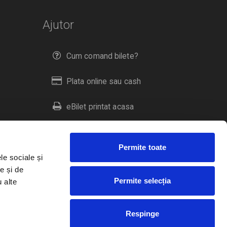
Ajutor
Cum comand bilete?
Plata online sau cash
eBilet printat acasa
Livrare prin curier
Permite toate
Returnare bilete
le sociale și
e și de
Permite selecția
u alte
Duplicare bilete
Respinge