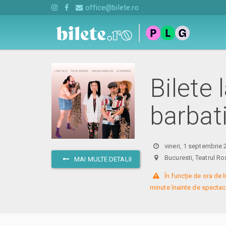
office@bilete.ro
Bilete
barbat
vineri, 1 septembrie 
Bucuresti, Teatrul
MAI MULTE DETALII
 În funcție de ora de
minute înainte de spectaco