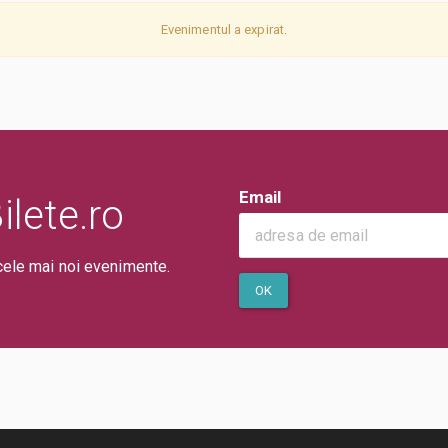
Evenimentul a expirat.
Email
lete.ro
cele mai noi evenimente.
OK