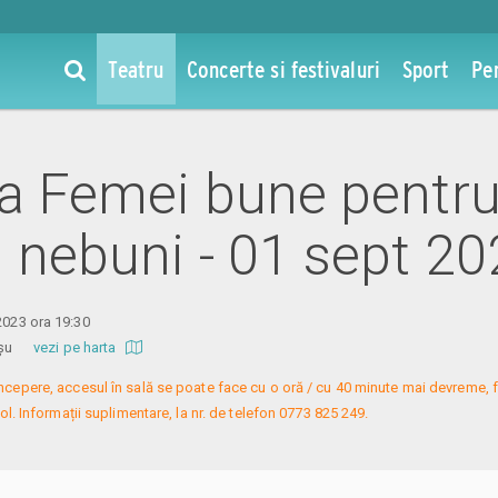
Teatru
Concerte si festivaluri
Sport
Pe
 la Femei bune pentr
i nebuni - 01 sept 2
2023 ora 19:30
 Roșu
vezi pe harta
 începere, accesul în sală se poate face cu o oră / cu 40 minute mai devreme, f
l. Informații suplimentare, la nr. de telefon 0773 825 249.