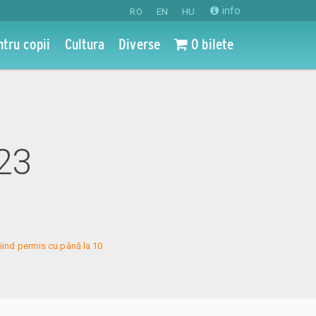
info
RO
EN
HU
ntru copii
Cultura
Diverse
0 bilete
u
023
iind permis cu până la 10 