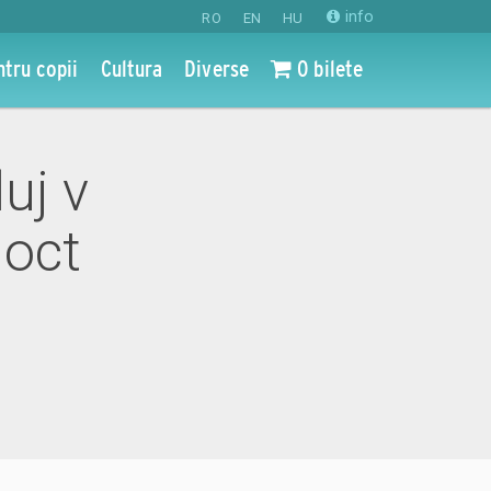
info
RO
EN
HU
ntru copii
Cultura
Diverse
0 bilete
uj v
 oct