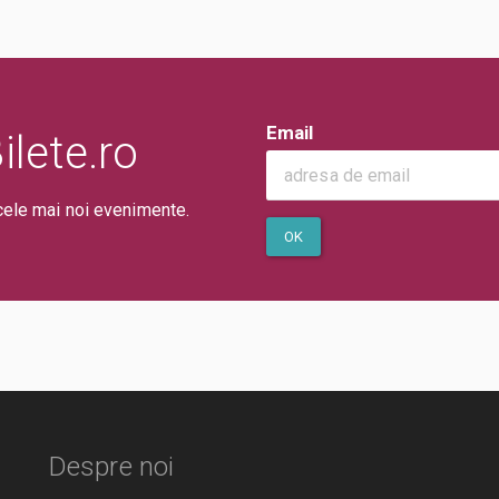
Email
lete.ro
cele mai noi evenimente.
OK
Despre noi