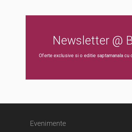
Newsletter @ Bi
Oferte exclusive si o editie saptamanala cu 
Evenimente