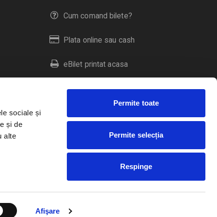
Cum comand bilete?
Plata online sau cash
eBilet printat acasa
Livrare prin curier
Permite toate
Returnare bilete
le sociale și
e și de
Permite selecția
u alte
Duplicare bilete
Respinge
RO
EN
HU
Afişare