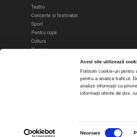
Teatru
Concerte si festivaluri
Sport
Pentru copii
Cultura
Diverse
Acest site utilizează cook
Calendarul evenimentelor
Folosim cookie-uri pentru a 
pentru a analiza traficul. 
analize informații cu privir
informații oferite de dvs. sa
© 2006 - 2026
Bilete.ro
Selecția
A.N.P.C.
O.D.R.
Necesare
P
consimțământului