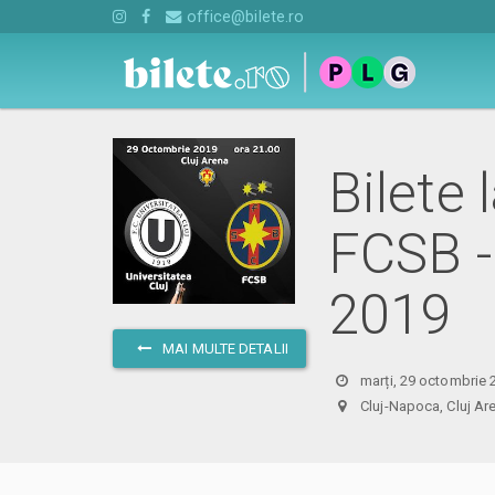
office@bilete.ro
Bilete 
FCSB -
2019
MAI MULTE DETALII
marți, 29 octombrie 
Cluj-Napoca, Cluj 