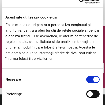
Cluj-Napoca, Cluj Arena
vezi pe harta
 Datorita situatiei actuale, accesul pe stadion nu este permis!
Acest site utilizează cookie-uri
Folosim cookie-uri pentru a personaliza conținutul și
anunțurile, pentru a oferi funcții de rețele sociale și pentru
a analiza traficul. De asemenea, le oferim partenerilor de
Newsletter @ Bilete.ro
rețele sociale, de publicitate și de analize informații cu
privire la modul în care folosiți site-ul nostru. Aceștia le
Oferte exclusive si o editie saptamanala cu cele mai noi
evenimente.
pot combina cu alte informații oferite de dvs. sau culese
în urma folosirii serviciilor lor.
Email
Selecția
Necesare
consimțământului
OK
Preferinţe