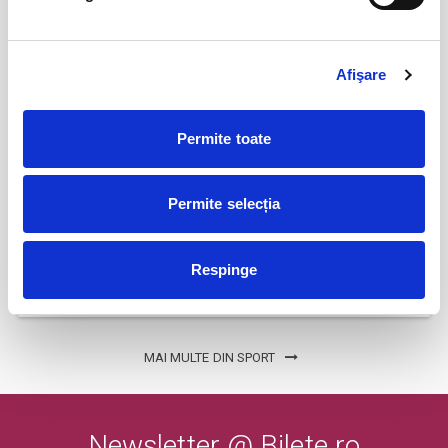
BILETE
Afişare
Parking FC Вacau
04
iul
Bacau
Permite toate
BILETE
Permite selecția
Abonamente Politehnica Timisoara
09
iul
Timisoara
Respinge
BILETE
MAI MULTE DIN SPORT
Newsletter @ Bilete.ro