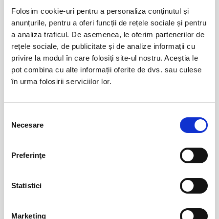
Abonamente FC Universitatea Cluj
01
Folosim cookie-uri pentru a personaliza conținutul și
iun
Cluj-Napoca
anunțurile, pentru a oferi funcții de rețele sociale și pentru
BILETE
a analiza traficul. De asemenea, le oferim partenerilor de
rețele sociale, de publicitate și de analize informații cu
privire la modul în care folosiți site-ul nostru. Aceștia le
pot combina cu alte informații oferite de dvs. sau culese
Abonamente FC Bihor Oradea
01
în urma folosirii serviciilor lor.
iun
Oradea
BILETE
Selecția
Necesare
consimțământului
Abonamente Farul Constanta
05
iun
Ovidiu
Preferinţe
BILETE
Statistici
Abonamente FC Bacau
03
iul
Marketing
Bacau