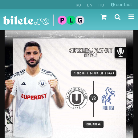
contact
RO
EN
HU