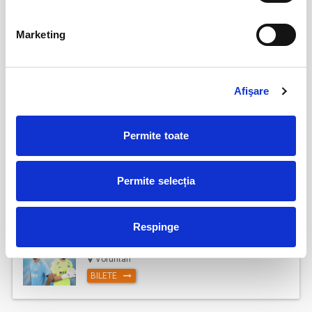
Marketing
Parking FC Вacau
04
iul
Bacau
Afişare
BILETE
Permite toate
Abonamente Cetatea 1932 Suceava
27
iul
Suceava
Permite selecția
BILETE
Respinge
Abonamente FC Voluntari
27
iul
Voluntari
BILETE