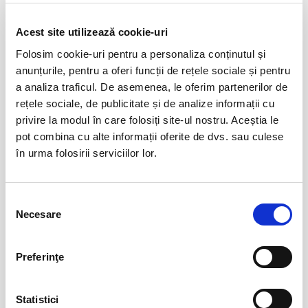
Taxă administrare - 1%
Taxă procesare - 2 lei
Acest site utilizează cookie-uri
Folosim cookie-uri pentru a personaliza conținutul și
Evenimente similare
Un bilet este valabil pentru o singură persoană. Toți participanții la
anunțurile, pentru a oferi funcții de rețele sociale și pentru
eveniment, adulți și copii, trebuie să dețină un bilet sau abonament,
Abonamente FC Universitatea Cluj
01
a analiza traficul. De asemenea, le oferim partenerilor de
indiferent de vârstă.
iun
rețele sociale, de publicitate și de analize informații cu
Cluj-Napoca
Vă rugăm să respectați orele de acces în stadion inscripționate pe
privire la modul în care folosiți site-ul nostru. Aceștia le
BILETE
bilet, pentru a evita aglomerarea pe căile de acces sau deranjarea
pot combina cu alte informații oferite de dvs. sau culese
celorlalți spectatori după începerea evenimentului.
în urma folosirii serviciilor lor.
Abonamente FC Bihor Oradea
01
iun
Oradea
Selecția
Necesare
BILETE
consimțământului
Preferinţe
Abonamente FC Bacau
03
iul
Bacau
Statistici
BILETE