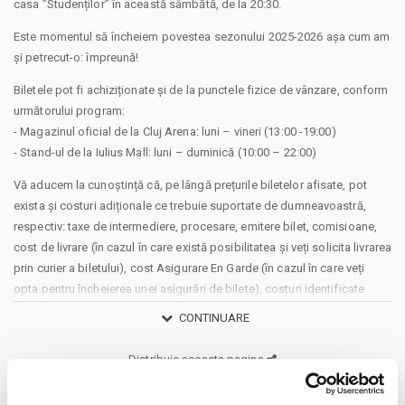
casa ”Studenților” în această sâmbătă, de la 20:30.
Este momentul să încheiem povestea sezonului 2025-2026 așa cum am
și petrecut-o: împreună!
Biletele pot fi achiziționate și de la punctele fizice de vânzare, conform
următorului program:
- Magazinul oficial de la Cluj Arena: luni – vineri (13:00 -19:00)
- Stand-ul de la Iulius Mall: luni – duminică (10:00 – 22:00)
Vă aducem la cunoștință că, pe lângă prețurile biletelor afisate, pot
exista și costuri adiționale ce trebuie suportate de dumneavoastră,
respectiv: taxe de intermediere, procesare, emitere bilet, comisioane,
cost de livrare (în cazul în care există posibilitatea și veți solicita livrarea
prin curier a biletului), cost Asigurare En Garde (în cazul în care veți
opta pentru încheierea unei asigurări de bilete), costuri identificate
separat în pașii comenzii.
CONTINUARE
Prin cumpărarea unui bilet sau abonament de pe site-ul nostru Bilete.ro,
cumpărătorul se obligă să respecte Regulile de participare și acces la
Distribuie aceasta pagina
eveniment, precum și
Termenii și Condițiile
site-ului Bilete.ro
Taxe servicii aplicabile per bilet: