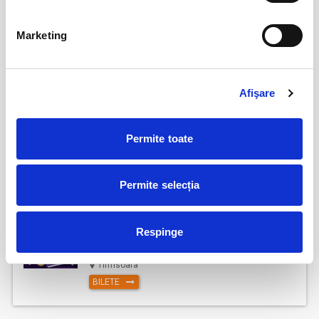
Marketing
Abonamente FC Bacau
03
iul
Bacau
Afişare
BILETE
Permite toate
Parking FC Вacau
04
iul
Bacau
Permite selecția
BILETE
Respinge
Abonamente Politehnica Timisoara
09
iul
Timisoara
BILETE