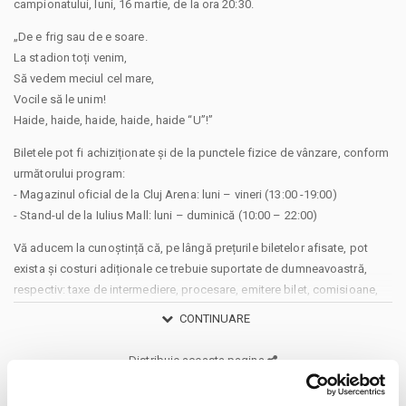
campionatului, luni, 16 martie, de la ora 20:30.
„De e frig sau de e soare.
La stadion toți venim,
Să vedem meciul cel mare,
Vocile să le unim!
Haide, haide, haide, haide, haide “U”!”
Biletele pot fi achiziționate și de la punctele fizice de vânzare, conform
următorului program:
- Magazinul oficial de la Cluj Arena: luni – vineri (13:00 -19:00)
- Stand-ul de la Iulius Mall: luni – duminică (10:00 – 22:00)
Vă aducem la cunoștință că, pe lângă prețurile biletelor afisate, pot
exista și costuri adiționale ce trebuie suportate de dumneavoastră,
respectiv: taxe de intermediere, procesare, emitere bilet, comisioane,
cost de livrare (în cazul în care există posibilitatea și veți solicita livrarea
CONTINUARE
prin curier a biletului), cost Asigurare En Garde (în cazul în care veți
opta pentru încheierea unei asigurări de bilete), costuri identificate
Distribuie aceasta pagina
separat în pașii comenzii.
Prin cumpărarea unui bilet sau abonament de pe site-ul nostru Bilete.ro,