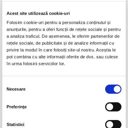
cumpărătorul se obligă să respecte Regulile de participare și acces la
eveniment, precum și
Termenii și Condițiile
site-ului Bilete.ro
Acest site utilizează cookie-uri
Taxe servicii aplicabile per bilet:
Folosim cookie-uri pentru a personaliza conținutul și
Evenimente similare
Taxă administrare - 1%
anunțurile, pentru a oferi funcții de rețele sociale și pentru
Taxă procesare - 2 lei
Abonamente FC Universitatea Cluj
01
a analiza traficul. De asemenea, le oferim partenerilor de
iun
rețele sociale, de publicitate și de analize informații cu
Un bilet este valabil pentru o singură persoană. Toți participanții la
Cluj-Napoca
privire la modul în care folosiți site-ul nostru. Aceștia le
eveniment, adulți și copii, trebuie să dețină un bilet sau abonament,
BILETE
indiferent de vârstă.
pot combina cu alte informații oferite de dvs. sau culese
în urma folosirii serviciilor lor.
Vă rugăm să respectați orele de acces în stadion inscripționate pe
bilet, pentru a evita aglomerarea pe căile de acces sau deranjarea
Abonamente FC Bihor Oradea
01
celorlalți spectatori după începerea evenimentului.
iun
Oradea
Selecția
Necesare
BILETE
consimțământului
Preferinţe
Abonamente Farul Constanta
05
iun
Ovidiu
Statistici
BILETE