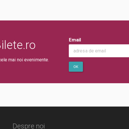
Email
lete.ro
cele mai noi evenimente.
OK
Despre noi