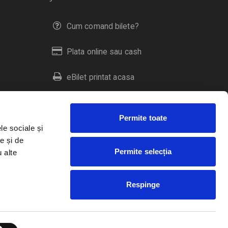
Cum comand bilete?
Plata online sau cash
eBilet printat acasa
Livrare prin curier
Permite toate
Returnare bilete
le sociale și
e și de
Permite selecția
u alte
Duplicare bilete
Respinge
RO
EN
HU