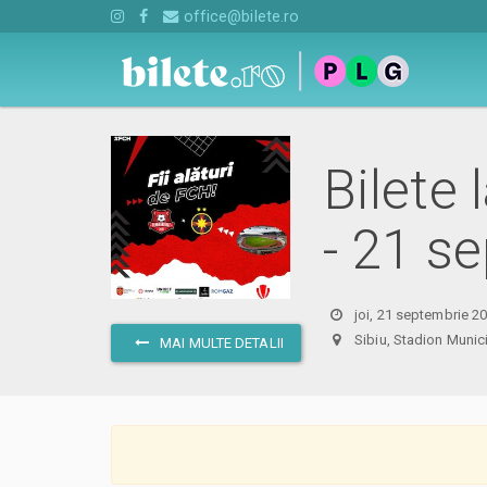
office@bilete.ro
Bilete
- 21 s
joi, 21 septembrie 2
Sibiu, Stadion Mun
MAI MULTE DETALII