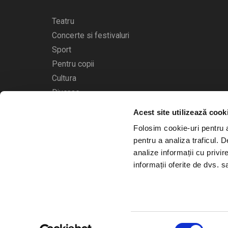
Teatru
Concerte si festivaluri
Sport
Pentru copii
Cultura
Diverse
Acest site utilizează cook
Calendarul evenimentelor
Folosim cookie-uri pentru a 
pentru a analiza traficul. 
analize informații cu privir
informații oferite de dvs. sa
© 2006 - 2026
Bilete.ro
Selecția
A.N.P.C.
O.D.R.