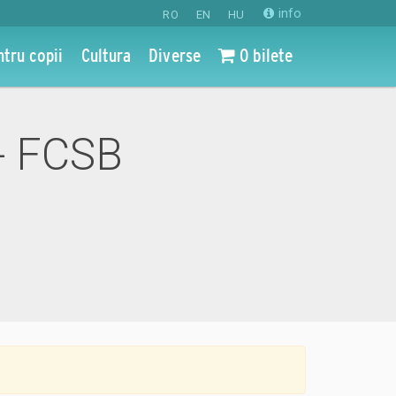
info
RO
EN
HU
ntru copii
Cultura
Diverse
0 bilete
 - FCSB