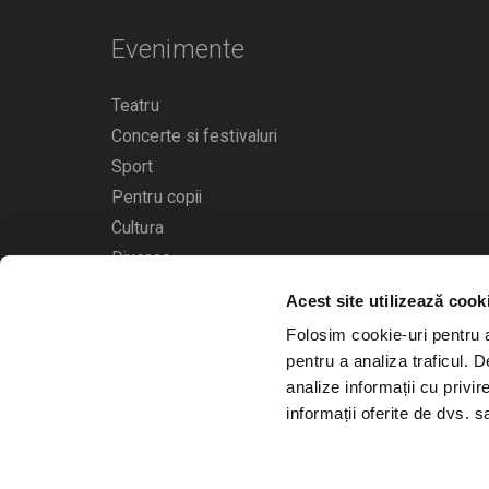
Evenimente
Teatru
Concerte si festivaluri
Sport
Pentru copii
Cultura
Diverse
Acest site utilizează cook
Calendarul evenimentelor
Folosim cookie-uri pentru a 
pentru a analiza traficul. 
analize informații cu privir
informații oferite de dvs. sa