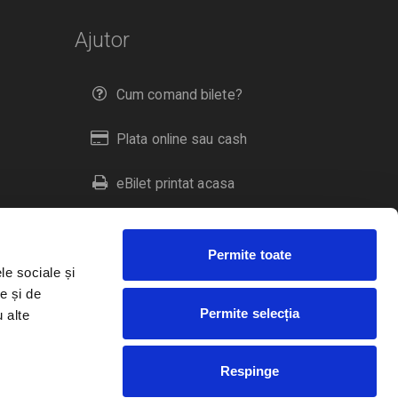
Ajutor
Cum comand bilete?
Plata online sau cash
eBilet printat acasa
Livrare prin curier
Permite toate
Returnare bilete
le sociale și
e și de
Permite selecția
u alte
Duplicare bilete
Respinge