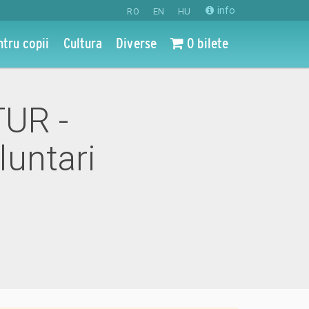
info
RO
EN
HU
ntru copii
Cultura
Diverse
0 bilete
TUR -
untari