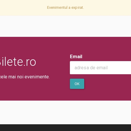
Evenimentul a expirat.
Email
lete.ro
cele mai noi evenimente.
OK