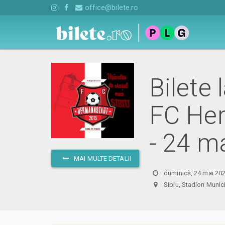
office@bilete.ro
Bilete 
FC Her
- 24 m
MAI MULTE DETALII
duminică, 24 mai 202
Sibiu, Stadion Mun