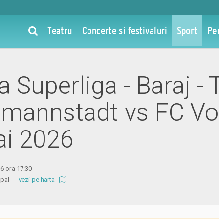
Teatru
Concerte si festivaluri
Sport
Pe
la Superliga - Baraj - 
mannstadt vs FC Vol
ai 2026
6 ora 17:30
icipal
vezi pe harta