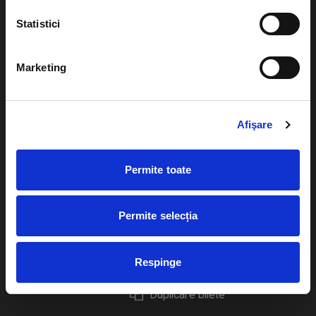
Statistici
Marketing
Evenimente
Ajutor
Teatru
Cum comand bilete?
Afişare
Concerte si
festivaluri
Plata online sau cash
Permite toate
Sport
eBilet printat acasa
Pentru copii
Cultura
Permite selecția
Livrare prin curier
Diverse
Calendar
Returnare bilete
Respinge
Duplicare bilete