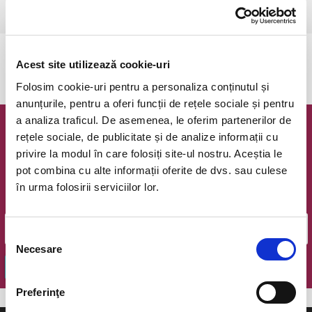
Sibiu, Stadion Municipal
vezi pe harta
Evenimentul a expirat.
Acest site utilizează cookie-uri
Folosim cookie-uri pentru a personaliza conținutul și
anunțurile, pentru a oferi funcții de rețele sociale și pentru
a analiza traficul. De asemenea, le oferim partenerilor de
Newsletter @ Bilete.ro
rețele sociale, de publicitate și de analize informații cu
privire la modul în care folosiți site-ul nostru. Aceștia le
Oferte exclusive si o editie saptamanala cu cele mai noi
pot combina cu alte informații oferite de dvs. sau culese
evenimente.
în urma folosirii serviciilor lor.
Email
Selecția
Necesare
consimțământului
OK
Preferinţe