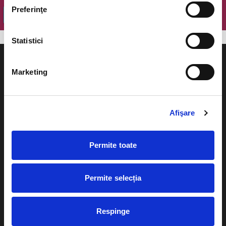
Preferinţe
OK
Statistici
Marketing
Evenimente
Ajutor
Afişare
Teatru
Cum comand bilete?
Concerte si
Permite toate
festivaluri
Plata online sau cash
Sport
Permite selecția
eBilet printat acasa
Pentru copii
Cultura
Livrare prin curier
Respinge
Diverse