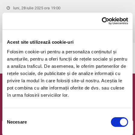
luni, 28 iulie 2025 ora 19:00
Botosani, Stadionul Municipal Botosani
vezi pe harta
 •	Copiii sub 14 ani au intrare libera doar insotiti de un adult, iar 
locurile sunt limitate
Acest site utilizează cookie-uri
Folosim cookie-uri pentru a personaliza conținutul și
Evenimentul a expirat.
anunțurile, pentru a oferi funcții de rețele sociale și pentru
a analiza traficul. De asemenea, le oferim partenerilor de
rețele sociale, de publicitate și de analize informații cu
privire la modul în care folosiți site-ul nostru. Aceștia le
Newsletter @ Bilete.ro
pot combina cu alte informații oferite de dvs. sau culese
în urma folosirii serviciilor lor.
Oferte exclusive si o editie saptamanala cu cele mai noi
evenimente.
Selecția
Email
Necesare
consimțământului