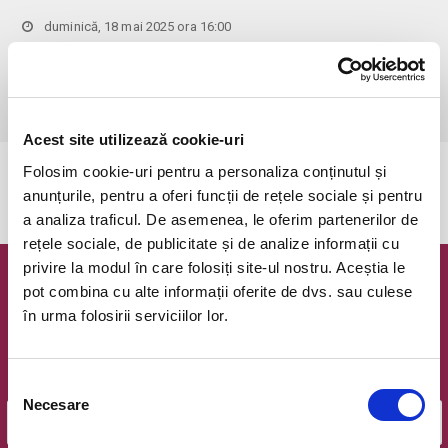
duminică, 18 mai 2025 ora 16:00
Botosani, Stadionul Municipal Botosani
vezi pe harta
 •	Copiii sub 14 ani au intrare libera doar insotiti de un adult, iar 
locurile sunt limitate
Acest site utilizează cookie-uri
Folosim cookie-uri pentru a personaliza conținutul și
Evenimentul a expirat.
anunțurile, pentru a oferi funcții de rețele sociale și pentru
a analiza traficul. De asemenea, le oferim partenerilor de
rețele sociale, de publicitate și de analize informații cu
privire la modul în care folosiți site-ul nostru. Aceștia le
Newsletter @ Bilete.ro
pot combina cu alte informații oferite de dvs. sau culese
în urma folosirii serviciilor lor.
Oferte exclusive si o editie saptamanala cu cele mai noi
evenimente.
Selecția
Email
Necesare
consimțământului