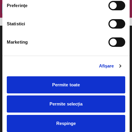
Preferinţe
OK
Statistici
Marketing
Evenimente
Ajutor
Afişare
Teatru
Cum comand bilete?
Concerte si
Permite toate
festivaluri
Plata online sau cash
Sport
Permite selecția
eBilet printat acasa
Pentru copii
Cultura
Livrare prin curier
Respinge
Diverse