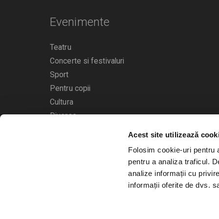
Evenimente
Teatru
Concerte si festivaluri
Sport
Pentru copii
Cultura
Diverse
Acest site utilizează cook
Calendarul evenimentelor
Folosim cookie-uri pentru a 
pentru a analiza traficul. 
analize informații cu privir
informații oferite de dvs. sa