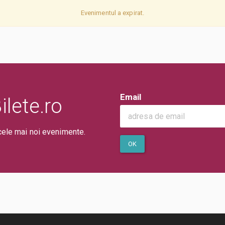
Evenimentul a expirat.
Email
lete.ro
cele mai noi evenimente.
OK