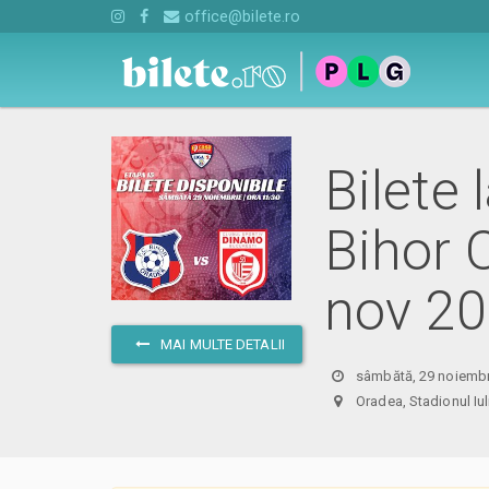
office@bilete.ro
Bilete 
Bihor 
nov 2
MAI MULTE DETALII
sâmbătă, 29 noiembr
Oradea, Stadionul 