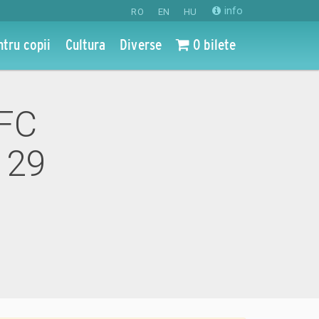
info
RO
EN
HU
ntru copii
Cultura
Diverse
0 bilete
 FC
 29