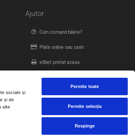
Ajutor
Cum comand bilete?
Plata online sau cash
eBilet printat acasa
Livrare prin curier
Permite toate
Returnare bilete
le sociale și
e și de
Permite selecția
u alte
Duplicare bilete
Respinge