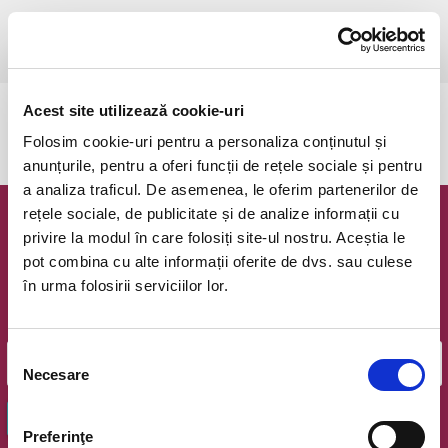
vineri, 12 iulie 2024 ora 18:30
Ovidiu, Stadion Central Academia Hagi
vezi pe harta
Acest site utilizează cookie-uri
Evenimentul a expirat.
Folosim cookie-uri pentru a personaliza conținutul și
anunțurile, pentru a oferi funcții de rețele sociale și pentru
a analiza traficul. De asemenea, le oferim partenerilor de
rețele sociale, de publicitate și de analize informații cu
Newsletter @ Bilete.ro
privire la modul în care folosiți site-ul nostru. Aceștia le
pot combina cu alte informații oferite de dvs. sau culese
Oferte exclusive si o editie saptamanala cu cele mai noi
în urma folosirii serviciilor lor.
evenimente.
Email
Selecția
Necesare
consimțământului
OK
Preferinţe