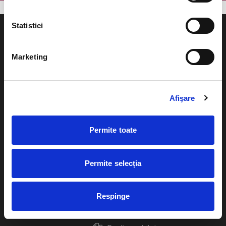
Statistici
Marketing
Evenimente
Ajutor
Teatru
Afişare
Cum comand bilete?
Concerte si
festivaluri
Plata online sau cash
Permite toate
Sport
eBilet printat acasa
Pentru copii
Permite selecția
Cultura
Livrare prin curier
Diverse
Respinge
Calendar
Returnare bilete