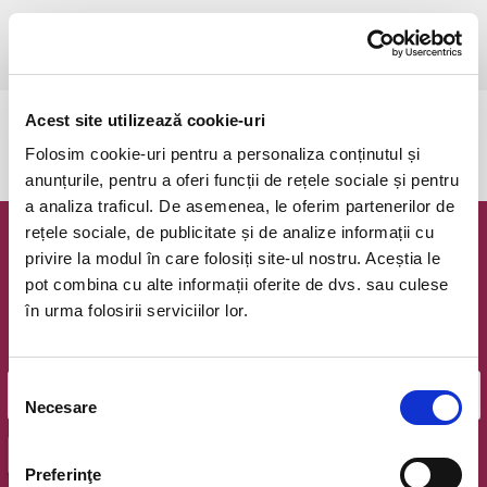
luni, 3 noiembrie 2025 ora 17:30
Ovidiu, Stadion Central Academia Hagi
vezi pe harta
Acest site utilizează cookie-uri
Evenimentul a expirat.
Folosim cookie-uri pentru a personaliza conținutul și
anunțurile, pentru a oferi funcții de rețele sociale și pentru
a analiza traficul. De asemenea, le oferim partenerilor de
rețele sociale, de publicitate și de analize informații cu
Newsletter @ Bilete.ro
privire la modul în care folosiți site-ul nostru. Aceștia le
pot combina cu alte informații oferite de dvs. sau culese
Oferte exclusive si o editie saptamanala cu cele mai noi
în urma folosirii serviciilor lor.
evenimente.
Email
Selecția
Necesare
consimțământului
OK
Preferinţe