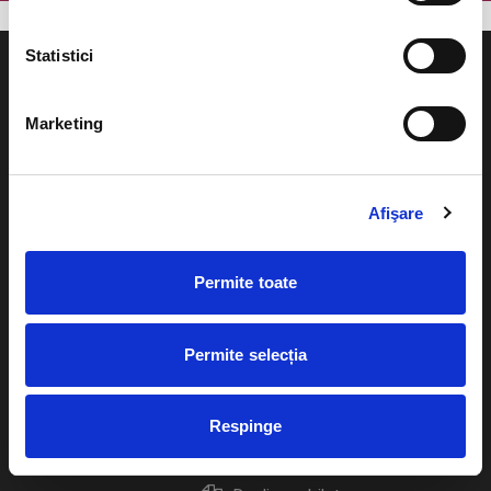
Statistici
Marketing
Evenimente
Ajutor
Teatru
Afişare
Cum comand bilete?
Concerte si
festivaluri
Plata online sau cash
Permite toate
Sport
eBilet printat acasa
Pentru copii
Permite selecția
Cultura
Livrare prin curier
Diverse
Respinge
Calendar
Returnare bilete